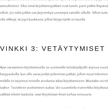
aamuihminen. Siksi omat kirjoittamispätkäni ovat tunnin, parin pätkiä iltapäiväl
silloin, jos näitä pätkiä saa järjestettyä useampia samalle viikolle. Silloin tun
olla viikkoja, tai jopa kuukausia, jolloin kirjaprojekti on tauolla.
VINKKI 3: VETÄYTYMISET 
Ajan varaaminen kirjoittamiselle on useimmille tietokirjailijoille arjessa suuri
harppauksilla, kun sille varaa jonkin pidemmän pätkän, jolloin muut tekemis
mökillä on tarjonnut monelle arvokasta aikaa kirjoittamiseen. Muutakin voi te
taakse. Tavoitteen asettaminen auttaa. Voi suunnitella esimerkiksi kirjoittava
välittää tekstin laadusta, vaan kirjoitetaan ilman turhaa sensuuria.