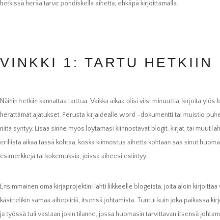
hetkissä herää tarve pohdiskella aihetta, ehkäpä kirjoittamalla.
VINKKI 1: TARTU HETKIIN
Näihin hetkiin kannattaa tarttua. Vaikka aikaa olisi viisi minuuttia, kirjoita ylös
herättämät ajatukset. Perusta kirjaidealle word -dokumentti tai muistio puhel
niitä syntyy. Lisää sinne myös löytämäsi kiinnostavat blogit, kirjat, tai muut läh
erillistä aikaa tässä kohtaa, koska kiinnostus aihetta kohtaan saa sinut huom
esimerkkejä tai kokemuksia, joissa aiheesi esiintyy.
Ensimmäinen oma kirjaprojektini lähti liikkeelle blogeista, joita aloin kirjoitt
käsittelikin samaa aihepiiriä, itsensä johtamista. Tuntui kuin joka paikassa kir
ja työssä tuli vastaan jokin tilanne, jossa huomasin tarvittavan itsensä johtamis