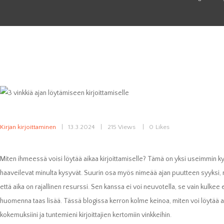
Kirjan kirjoittaminen
13.3.2024
215
Views
0
Likes
Miten ihmeessä voisi löytää aikaa kirjoittamiselle? Tämä on yksi useimmin kysy
haaveilevat minulta kysyvät. Suurin osa myös nimeää ajan puutteen syyksi, miks
että aika on rajallinen resurssi. Sen kanssa ei voi neuvotella, se vain kulkee 
huomenna taas lisää. Tässä blogissa kerron kolme keinoa, miten voi löytää ai
kokemuksiini ja tuntemieni kirjoittajien kertomiin vinkkeihin.