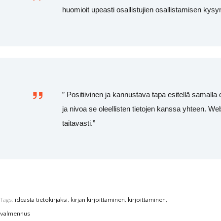
huomioit upeasti osallistujien osallistamisen kys
” Positiivinen ja kannustava tapa esitellä samalla 
ja nivoa se oleellisten tietojen kanssa yhteen. Web
taitavasti.”
Tags:
ideasta tietokirjaksi
,
kirjan kirjoittaminen
,
kirjoittaminen
,
valmennus