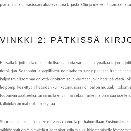
pian minulla oli käsissäni alustava idea kirjasta. Olin jo melkein huomaamattani
VINKKI 2: PÄTKISSÄ KIR
Harvalla kirjoittajalla on mahdollisuus saada varsinaista työaikaa kirjan kirjoit
tietokirjan. Se tapahtuu tyypillisesti noin kahden tunnin pätkissä. Itse asiassa
Paljon tavallisempaa on, että kirjoittamiselle varataan jokin hetki päivästä. Jo
helpompi keskittyä aiheeseen kuin kotona, jossa on paljon muutakin tekemistä.
työpäivän päätteeksi, tai aamulla ensimmäiseksi. Tärkeintä on antaa itselle lu
kulloinkin on mahdollista käyttää.
Suurin osa ihmisistä kokee olevansa aamulla parhaimmillaan. Ensimmäiseksi
sähköpostit eivät ole vielä tulleet ajatuksiin ja siksi kirjoittamiselle löytyy mi