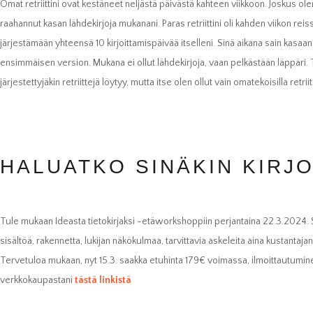
Omat retriittini ovat kestäneet neljästä päivästä kahteen viikkoon. Joskus ol
raahannut kasan lähdekirjoja mukanani. Paras retriittini oli kahden viikon rei
järjestämään yhteensä 10 kirjoittamispäivää itselleni. Sinä aikana sain kasaan
ensimmäisen version. Mukana ei ollut lähdekirjoja, vaan pelkästään läppäri. T
järjestettyjäkin retriittejä löytyy, mutta itse olen ollut vain omatekoisilla retriite
HALUATKO SINÄKIN KIRJO
Tule mukaan Ideasta tietokirjaksi -etäworkshoppiin perjantaina 22.3.2024. Sa
sisältöä, rakennetta, lukijan näkökulmaa, tarvittavia askeleita aina kustantaja
Välttämättömät
Nämä evästeet
Tervetuloa mukaan, nyt 15.3. saakka etuhinta 179€ voimassa, ilmoittautumin
eivät ole
verkkokaupastani
tästä linkistä
valinnaisia. Niitä
tarvitaan, jotta
sivusto voi