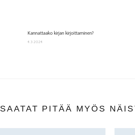
Kannattaako kirjan kirjoittaminen?
ARTIKKELIEN
Previous
4.3.2024
post:
SELAUS
SAATAT PITÄÄ MYÖS NÄI