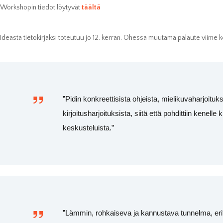
toimia.
Workshopin tiedot löytyvät
täältä
Tilastot
Ideasta tietokirjaksi toteutuu jo 12. kerran. Ohessa muutama palaute viime ke
Voidaksemme
parantaa
sivuston
toiminnallisuutta
ja rakennetta
sen perusteella
kuinka sitä
käytetään.
”Pidin konkreettisista ohjeista, mielikuvaharjoituk
kirjoitusharjoituksista, siitä että pohdittiin kenelle ki
keskusteluista.”
Kokemus
Jotta sivustomme
toimisi
mahdollisimman
hyvin vierailusi
aikana. Jos et salli
näitä evästeitä, osa
toiminnallisuudesta
ei tule olemaan
käytettävissäsi
sivustolla.
”Lämmin, rohkaiseva ja kannustava tunnelma, erit