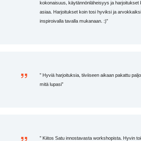
kokonaisuus, käytännönläheisyys ja harjoitukset 
Markkinointi
asiaa. Harjoitukset koin tosi hyviksi ja arvokkaiks
Jos jaat huomiosi ja
inspiroivalla tavalla mukanaan. :)”
toimesi
sivustollamme, on
todennäköisempää
että näet sinulle
räätälöityjä
sisältöjä ja
tarjouksia.
” Hyviä harjoituksia, tiiviiseen aikaan pakattu palj
mitä lupasi”
” Kiitos Satu innostavasta workshopista. Hyvin to