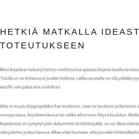
HETKIÄ MATKALLA IDEAS
TOTEUTUKSEEN
Moni kirjaidean keksinyt kertoo miettineensä ajatusta kirjasta tavalla tai toisell
Toisilla se on kirkastunut jonakin hetkenä, vaikka taustalla voi olla pitkäkin p
äärelle vain palaa aina uudelleen.
Aihe ei muutu kirjaprojektiksi ihan itsekseen, vaan se tarvitsee jonkinlaisen sta
somepostaus, kirjoittamiskurssi tai vaikka aiheeseen liittyvä koulutus. Aloit
kirjaideasta on syntynyt jokin dokumentti tai tekstinpätkä, se voi alkaa elämään
siitä juttelee jonkun kanssa. Alkaa ehkä huomata, että joissakin lehtiartikkel