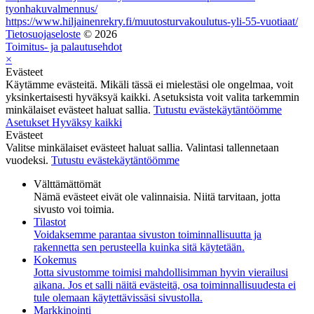
tyonhakuvalmennus/
https://www.hiljainenrekry.fi/muutosturvakoulutus-yli-55-vuotiaat/
Tietosuojaseloste
© 2026
Toimitus- ja palautusehdot
×
Evästeet
Käytämme evästeitä. Mikäli tässä ei mielestäsi ole ongelmaa, voit
yksinkertaisesti hyväksyä kaikki. Asetuksista voit valita tarkemmin
minkälaiset evästeet haluat sallia.
Tutustu evästekäytäntöömme
Asetukset
Hyväksy kaikki
Evästeet
Valitse minkälaiset evästeet haluat sallia. Valintasi tallennetaan
vuodeksi.
Tutustu evästekäytäntöömme
Välttämättömät
Nämä evästeet eivät ole valinnaisia. Niitä tarvitaan, jotta
sivusto voi toimia.
Tilastot
Voidaksemme parantaa sivuston toiminnallisuutta ja
rakennetta sen perusteella kuinka sitä käytetään.
Kokemus
Jotta sivustomme toimisi mahdollisimman hyvin vierailusi
aikana. Jos et salli näitä evästeitä, osa toiminnallisuudesta ei
tule olemaan käytettävissäsi sivustolla.
Markkinointi