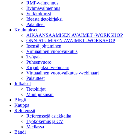
RMP-valmennus
Ryhmävalmennus
Verkkokurssi
Ideasta tietokirjaksi
Palautteet
Koulutukset
AIKAANSAAMISEN AVAIMET -WORKSHOP
ONNISTUMISEN AVAIMET -WORKSHOP
Itsensä johtaminen
Virtuaalinen vuorovaikutus
Työpaja
Puheenvuoro
Kirjailijaksi -webinaari
Virtuaalinen vuorovaikutus -webinaari
Palautteet
Julkaisut
Tietokirjat
Muut julkaisut
Blogit
Kauppa
Referenssit
Referenssejä asiakkailta
Työkokemus ja CV
Mediassa
Bändi