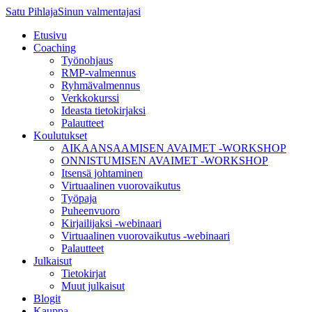
Satu Pihlaja
Sinun valmentajasi
Etusivu
Coaching
Työnohjaus
RMP-valmennus
Ryhmävalmennus
Verkkokurssi
Ideasta tietokirjaksi
Palautteet
Koulutukset
AIKAANSAAMISEN AVAIMET -WORKSHOP
ONNISTUMISEN AVAIMET -WORKSHOP
Itsensä johtaminen
Virtuaalinen vuorovaikutus
Työpaja
Puheenvuoro
Kirjailijaksi -webinaari
Virtuaalinen vuorovaikutus -webinaari
Palautteet
Julkaisut
Tietokirjat
Muut julkaisut
Blogit
Kauppa