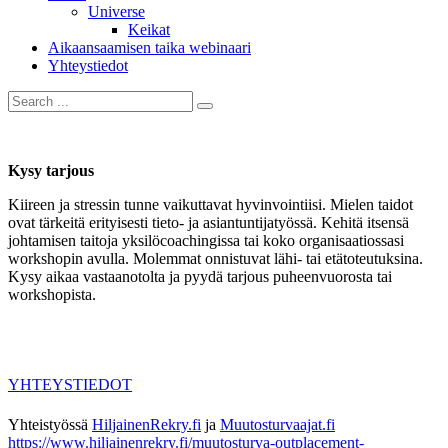
Universe
Keikat
Aikaansaamisen taika webinaari
Yhteystiedot
Kysy tarjous
Kiireen ja stressin tunne vaikuttavat hyvinvointiisi. Mielen taidot
ovat tärkeitä erityisesti tieto- ja asiantuntijatyössä. Kehitä itsensä
johtamisen taitoja yksilöcoachingissa tai koko organisaatiossasi
workshopin avulla. Molemmat onnistuvat lähi- tai etätoteutuksina.
Kysy aikaa vastaanotolta ja pyydä tarjous puheenvuorosta tai
workshopista.
YHTEYSTIEDOT
Yhteistyössä
HiljainenRekry.fi
ja
Muutosturvaajat.fi
https://www.hiljainenrekry.fi/muutosturva-outplacement-