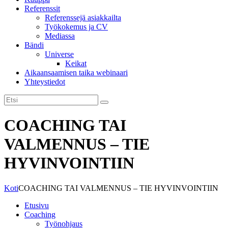
Referenssit
Referenssejä asiakkailta
Työkokemus ja CV
Mediassa
Bändi
Universe
Keikat
Aikaansaamisen taika webinaari
Yhteystiedot
COACHING TAI
VALMENNUS – TIE
HYVINVOINTIIN
Koti
COACHING TAI VALMENNUS – TIE HYVINVOINTIIN
Etusivu
Coaching
Työnohjaus