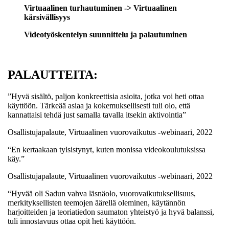
Virtuaalinen turhautuminen -> Virtuaalinen
kärsivällisyys
Videotyöskentelyn suunnittelu ja palautuminen
PALAUTTEITA:
”Hyvä sisältö, paljon konkreettisia asioita, jotka voi heti ottaa
käyttöön. Tärkeää asiaa ja kokemuksellisesti tuli olo, että
kannattaisi tehdä just samalla tavalla itsekin aktivointia”
Osallistujapalaute, Virtuaalinen vuorovaikutus -webinaari, 2022
“En kertaakaan tylsistynyt, kuten monissa videokoulutuksissa
käy.”
Osallistujapalaute, Virtuaalinen vuorovaikutus -webinaari, 2022
“Hyvää oli Sadun vahva läsnäolo, vuorovaikutuksellisuus,
merkityksellisten teemojen äärellä oleminen, käytännön
harjoitteiden ja teoriatiedon saumaton yhteistyö ja hyvä balanssi,
tuli innostavuus ottaa opit heti käyttöön.