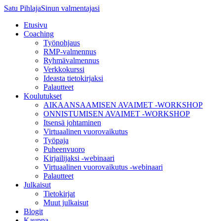
Satu Pihlaja
Sinun valmentajasi
×
Etusivu
Coaching
Työnohjaus
RMP-valmennus
Ryhmävalmennus
Verkkokurssi
Ideasta tietokirjaksi
Palautteet
Koulutukset
AIKAANSAAMISEN AVAIMET -WORKSHOP
ONNISTUMISEN AVAIMET -WORKSHOP
Itsensä johtaminen
Virtuaalinen vuorovaikutus
Työpaja
Puheenvuoro
Kirjailijaksi -webinaari
Virtuaalinen vuorovaikutus -webinaari
Palautteet
Julkaisut
Välttämättömät
Tietokirjat
Muut julkaisut
Nämä evästeet
Blogit
eivät ole
Kauppa
valinnaisia. Niitä