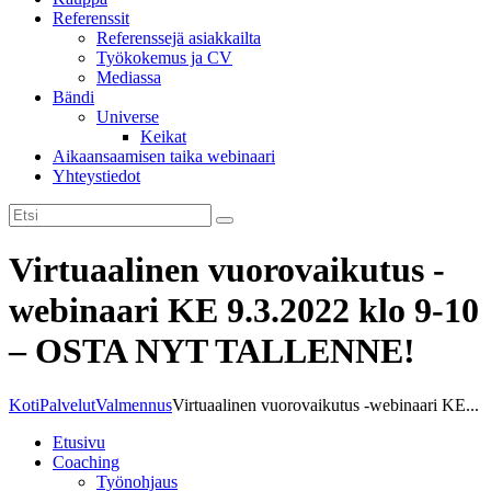
Referenssit
tarvitaan, jotta
Referenssejä asiakkailta
sivusto voi
Työkokemus ja CV
toimia.
Mediassa
Bändi
Universe
Tilastot
Keikat
Voidaksemme
Aikaansaamisen taika webinaari
parantaa
Yhteystiedot
sivuston
toiminnallisuutta
ja rakennetta sen
perusteella
Virtuaalinen vuorovaikutus -
kuinka sitä
käytetään.
webinaari KE 9.3.2022 klo 9-10
– OSTA NYT TALLENNE!
Kokemus
Jotta sivustomme
toimisi
Koti
Palvelut
Valmennus
Virtuaalinen vuorovaikutus -webinaari KE...
mahdollisimman
Etusivu
hyvin vierailusi
Coaching
aikana. Jos et salli
Työnohjaus
näitä evästeitä, osa