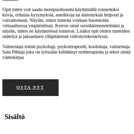
Opit miten voit saada monipuolisuutta käyttämällä esimerkiksi
kuvia, erilaisia kysymyksiä, asteikkoja tai äänestyksiä helposti ja
vaivattomasti. Näytän, miten tunteita voidaan huomioida
virtuaalisessa ympäristössä. Kerron omat suosikkimenetelmäni ja
näytän, miten ne käytännössä toimivat. Lisäksi opit omien tunteiden
säätelyä ja jaksamisen ylläpitämistä videotyöskentelyssä.
Valmentaja toimii psykologi, psykoterapeutti, kouluttaja, valmentaja
Satu Pihlaja joka on työssään kehittänyt nettiterapioita ja tekee niistä
väitöskirjaa
OSTA NYT
Sisältö