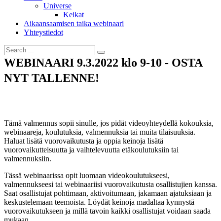
Universe
Keikat
Aikaansaamisen taika webinaari
Yhteystiedot
WEBINAARI 9.3.2022 klo 9-10 - OSTA
NYT TALLENNE!
Tämä valmennus sopii sinulle, jos pidät videoyhteydellä kokouksia,
webinaareja, koulutuksia, valmennuksia tai muita tilaisuuksia.
Haluat lisätä vuorovaikutusta ja oppia keinoja lisätä
vuorovaikutteisuutta ja vaihtelevuutta etäkoulutuksiin tai
valmennuksiin.
Tässä webinaarissa opit luomaan videokoulutukseesi,
valmennukseesi tai webinaariisi vuorovaikutusta osallistujien kanssa.
Saat osallistujat pohtimaan, aktivoitumaan, jakamaan ajatuksiaan ja
keskustelemaan teemoista. Löydät keinoja madaltaa kynnystä
vuorovaikutukseen ja millä tavoin kaikki osallistujat voidaan saada
mukaan.