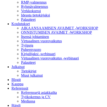
RMP-valmennus
toiminnallisuudesta
Ryhmävalmennus
ei tule olemaan
Verkkokurssi
käytettävissäsi
Ideasta tietokirjaksi
sivustolla.
Palautteet
Koulutukset
AIKAANSAAMISEN AVAIMET -WORKSHOP
Markkinointi
ONNISTUMISEN AVAIMET -WORKSHOP
Jos jaat huomiosi
Itsensä johtaminen
ja toimesi
Virtuaalinen vuorovaikutus
sivustollamme, on
Työpaja
todennäköisempää
Puheenvuoro
että näet sinulle
Kirjailijaksi -webinaari
räätälöityjä
Virtuaalinen vuorovaikutus -webinaari
sisältöjä ja
Palautteet
tarjouksia.
Julkaisut
Tietokirjat
Muut julkaisut
Blogit
Kauppa
Referenssit
Referenssejä asiakkailta
Työkokemus ja CV
Mediassa
Bändi