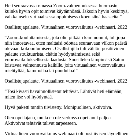
Heti seuraavassa omassa Zoom-valmennuksessa huomasin,
kuinka hyvin opit toimivat käytännössä. Jaksoin hyvin keskittyä,
vaikka usein virtuaalisessa oppimisessa koen siinä haasteita.”
Osallistujapalaute, Virtuaalinen vuorovaikutus -webinaari, 2022
“Zoom-kouluttamisesta, jota olin pitkään kammonnut, tuli jopa
niin innostavaa, etten malttaisi odottaa seuraavaan viikon päästä
olevaan kokoontumiseen. Osallistujilta tuli välitön positiivinen
palaute struktuurista, chätin hyödyntämisestä sekä
vuorovaikutuksellisesta laadusta. Suosittelen lämpimästi Satun
loistavaa valmennusta kaikille, joita virtuaalinen vuorovaikutus
mietityttää, kammottaa tai puuduttaa!”
Osallistujapalaute, Virtuaalinen vuorovaikutus -webinaari, 2022
”Tosi kivasti havainnollistetut tehtävät. Lähtivät heti elämään,
miten itse voi hyödyntää.
Hyvä paketti tuntiin tiivistetty. Monipuolinen, aktivoiva.
Olen opettajana, mutta en ole verkossa opettanut paljoa.
Aktivoivat tehtävät tulivat tarpeeseen.
Virtuaalinen vuorovaikutus webinaari oli positiivisen täydellinen.