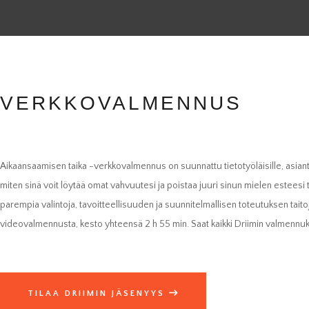
VERKKOVALMENNUS
Aikaansaamisen taika -verkkovalmennus on suunnattu tietotyöläisille, asiantuntij
miten sinä voit löytää omat vahvuutesi ja poistaa juuri sinun mielen esteesi
parempia valintoja, tavoitteellisuuden ja suunnitelmallisen toteutuksen taito
videovalmennusta, kesto yhteensä 2 h 55 min. Saat kaikki Driimin valmenn
TILAA DRIIMIN JÄSENYYS