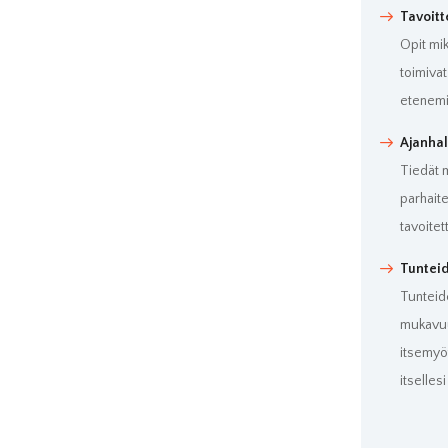
Tavoitt
Opit mik
toimivat
etenemi
Ajanhal
Tiedät m
parhaite
tavoitet
Tuntei
Tunteid
mukavuu
itsemyöt
itsellesi