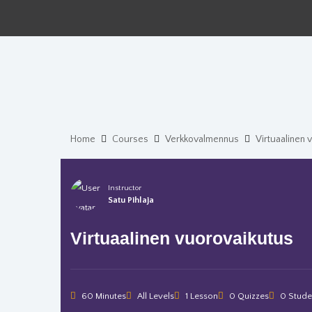
Home
Courses
Verkkovalmennus
Virtuaalinen 
Instructor
Satu Pihlaja
Virtuaalinen vuorovaikutus
60 Minutes
All Levels
1 Lesson
0 Quizzes
0 Stude