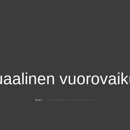
uaalinen vuorovai
Koti
Virtuaalinen vuorovaikutus