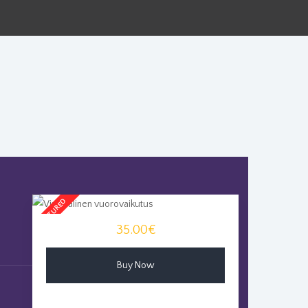
35.00€
Buy Now