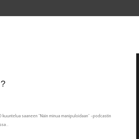
A?
000 kuuntelua saaneen ”Näin minua manipuloidaan” -podcastin
assa…