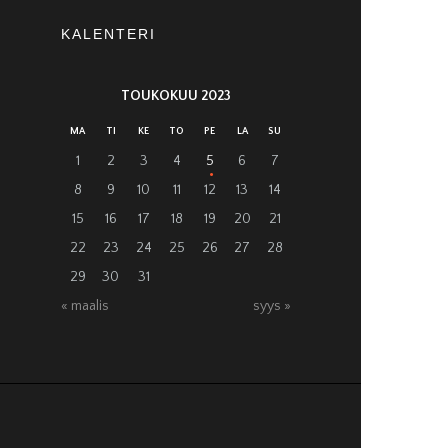
KALENTERI
TOUKOKUU 2023
MA
TI
KE
TO
PE
LA
SU
1
2
3
4
5
6
7
8
9
10
11
12
13
14
15
16
17
18
19
20
21
22
23
24
25
26
27
28
29
30
31
« maalis
syys »