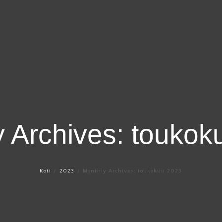
y Archives: toukok
Koti
2023
Monthly Archives: toukokuu 2023