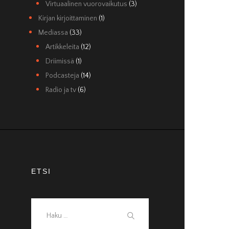
Virtuaalinen vuorovaikutus
(3)
Kirjan kirjoittaminen
(1)
Mediassa
(33)
Artikkeleita
(12)
Driimissä
(1)
Podcasteja
(14)
Radio ja tv
(6)
ETSI
Haku: