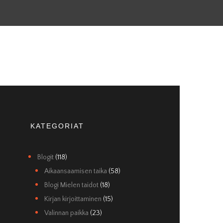
KATEGORIAT
Blogit
(118)
Aikaansaamisen taika
(58)
Blogi Mielen taidot
(18)
Kirjan kirjoittaminen
(15)
Valinnan paikka
(23)