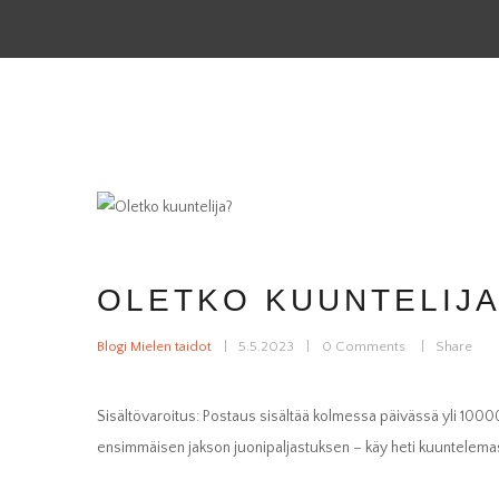
OLETKO KUUNTELIJ
Blogi Mielen taidot
5.5.2023
0
Comments
Share
Sisältövaroitus: Postaus sisältää kolmessa päivässä yli 10
ensimmäisen jakson juonipaljastuksen – käy heti kuuntelem