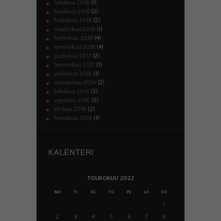
lokakuu
2018
(1)
kesäkuu
2018
(2)
huhtikuu
2018
(2)
maaliskuu
2018
(1)
helmikuu
2018
(4)
tammikuu
2018
(4)
joulukuu
2017
(2)
tammikuu
2017
(1)
joulukuu
2016
(1)
marraskuu
2016
(2)
lokakuu
2016
(3)
syyskuu
2016
(5)
elokuu
2016
(2)
heinäkuu
2016
(1)
KALENTERI
TOUKOKUU 2022
MA
TI
KE
TO
PE
LA
SU
1
2
3
4
5
6
7
8