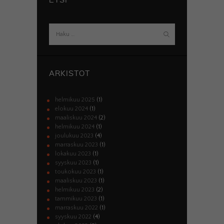
Haku:
ARKISTOT
helmikuu
2025
(1)
elokuu
2024
(1)
maaliskuu
2024
(2)
helmikuu
2024
(1)
joulukuu
2023
(4)
marraskuu
2023
(1)
lokakuu
2023
(1)
syyskuu
2023
(1)
toukokuu
2023
(1)
maaliskuu
2023
(1)
helmikuu
2023
(2)
tammikuu
2023
(1)
marraskuu
2022
(1)
syyskuu
2022
(4)