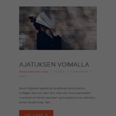
AJATUKSEN VOIMALLA
Aikaansaamisen taika
9.5.2022
0
Comments
Share
Kävin hiljattain ajatuksia herättävän keskustelun
kollegani kanssa. Kävi ilmi, että olin huomaamattani
coachannut häntä saamaan opinnäytetyönsä valmiiksi
ennen kesälomaa. Hän…
LUE LISÄÄ