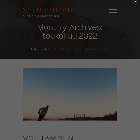
×
SATU PIHLAJA
Sinun valmentajasi
Monthly Archives:
toukokuu 2022
Koti
2022
Monthly Archives: toukokuu 2022
VOITTAMISEN