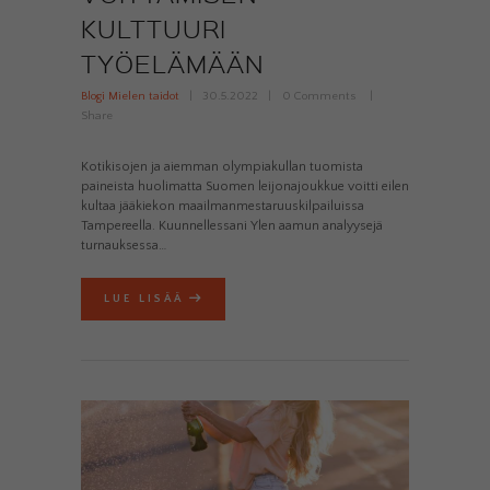
KULTTUURI
TYÖELÄMÄÄN
Blogi Mielen taidot
30.5.2022
0
Comments
Share
Kotikisojen ja aiemman olympiakullan tuomista
paineista huolimatta Suomen leijonajoukkue voitti eilen
kultaa jääkiekon maailmanmestaruuskilpailuissa
Tampereella. Kuunnellessani Ylen aamun analyysejä
turnauksessa…
LUE LISÄÄ