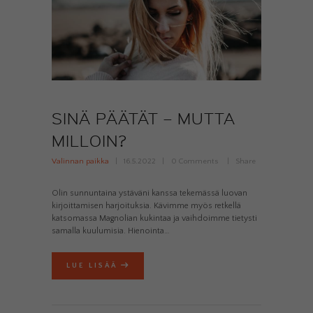
SINÄ PÄÄTÄT – MUTTA
MILLOIN?
Valinnan paikka
16.5.2022
0
Comments
Share
Olin sunnuntaina ystäväni kanssa tekemässä luovan
kirjoittamisen harjoituksia. Kävimme myös retkellä
katsomassa Magnolian kukintaa ja vaihdoimme tietysti
samalla kuulumisia. Hienointa…
LUE LISÄÄ