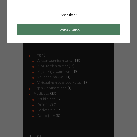
LUE LISÄÄ
Asetukset
Hyväksy kaikki
KATEGORIAT
Blogit
(118)
Aikaansaamisen taika
(58)
Blogi Mielen taidot
(18)
Kirjan kirjoittaminen
(15)
Valinnan paikka
(23)
Virtuaalinen vuorovaikutus
(3)
Kirjan kirjoittaminen
(1)
Mediassa
(33)
Artikkeleita
(12)
Driimissä
(1)
Podcasteja
(14)
Radio ja tv
(6)
ETSI