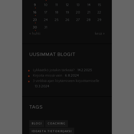
9
10
11
12
13
14
15
16
17
18
19
20
21
22
23
24
25
26
27
28
29
30
31
« huhti
kesä »
UUSIMMAT BLOGIT
Lykkäätkö jotakin tärkeää?
14.2.2025
Kirjoita missä vain
6.8.2024
3 vinkkiä ajan löytämiseen kirjoittamiselle
13.3.2024
TAGS
BLOGI
COACHING
IDEASTA TIETOKIRJAKSI