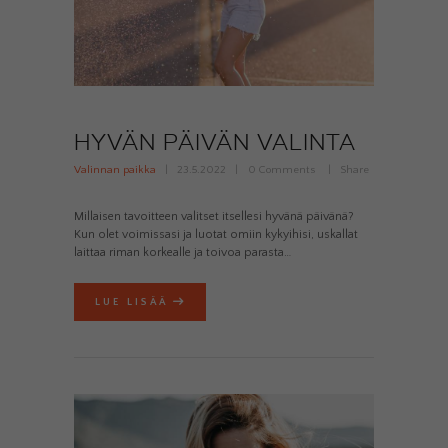
HYVÄN PÄIVÄN VALINTA
Valinnan paikka
23.5.2022
0
Comments
Share
Millaisen tavoitteen valitset itsellesi hyvänä päivänä?
Kun olet voimissasi ja luotat omiin kykyihisi, uskallat
laittaa riman korkealle ja toivoa parasta…
LUE LISÄÄ