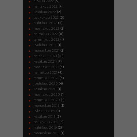
elokuu
2022
(5)
heinäkuu
2022
(4)
kesäkuu
2022
(2)
toukokuu
2022
(5)
huhtikuu
2022
(4)
maaliskuu
2022
(2)
helmikuu
2022
(8)
tammikuu
2022
(1)
joulukuu
2021
(1)
marraskuu
2021
(2)
heinäkuu
2021
(16)
kesäkuu
2021
(17)
maaliskuu
2021
(4)
helmikuu
2021
(4)
tammikuu
2021
(4)
joulukuu
2020
(4)
kesäkuu
2020
(1)
maaliskuu
2020
(1)
tammikuu
2020
(1)
marraskuu
2019
(1)
lokakuu
2019
(1)
kesäkuu
2019
(3)
toukokuu
2019
(4)
huhtikuu
2019
(2)
marraskuu
2018
(1)