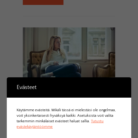
Evästeet
MUUTOSTA
Valinnan paikka
3.5.2022
0
Comments
Share
Käytämme evästeitä. Mikäli tässä ei mielestäsi ole ongelmaa,
voit yksinkertaisesti hyväksyä kaikki. Asetuksista voit valita
Tänään törmäsin moneen tyypilliseen muutokseen
tarkemmin minkälaiset evästeet haluat sallia.
Tutustu
liittyvään tunteeseen ja ajatukseen. Muutin työhuoneeni
evästekäytäntöömme
vain rakennuksen sisällä, joten kovin suuresta
siirtymästä ei ole…