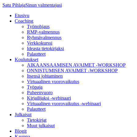
Satu Pihlaja
Sinun valmentajasi
×
Etusivu
Coaching
Työnohjaus
RMP-valmennus
Ryhmävalmennus
Verkkokurssi
Ideasta tietokirjaksi
Palautteet
Koulutukset
AIKAANSAAMISEN AVAIMET -WORKSHOP
ONNISTUMISEN AVAIMET -WORKSHOP
Itsensä johtaminen
Virtuaalinen vuorovaikutus
Työpaja
Puheenvuoro
Kirjailijaksi -webinaari
Virtuaalinen vuorovaikutus -webinaari
Palautteet
Julkaisut
Välttämättömät
Tietokirjat
Muut julkaisut
Nämä evästeet
Blogit
eivät ole
Kauppa
valinnaisia. Niitä