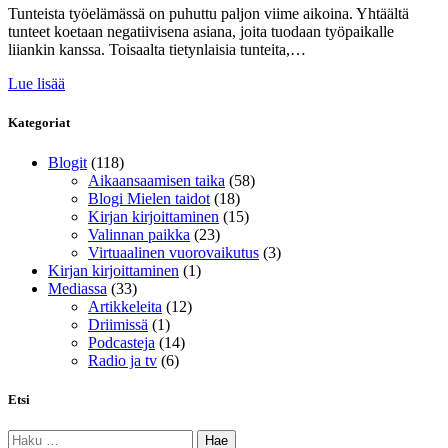
Tunteista työelämässä on puhuttu paljon viime aikoina. Yhtäältä
tunteet koetaan negatiivisena asiana, joita tuodaan työpaikalle
liiankin kanssa. Toisaalta tietynlaisia tunteita,…
Lue lisää
Kategoriat
Blogit
(118)
Aikaansaamisen taika
(58)
Blogi Mielen taidot
(18)
Kirjan kirjoittaminen
(15)
Valinnan paikka
(23)
Virtuaalinen vuorovaikutus
(3)
Kirjan kirjoittaminen
(1)
Mediassa
(33)
Artikkeleita
(12)
Driimissä
(1)
Podcasteja
(14)
Radio ja tv
(6)
Etsi
Haku: