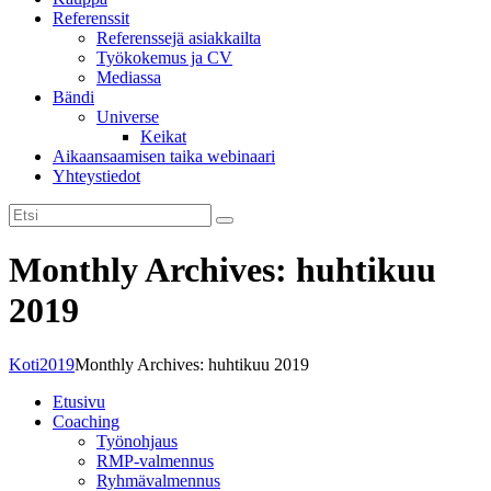
Referenssit
tarvitaan, jotta
Referenssejä asiakkailta
sivusto voi
Työkokemus ja CV
toimia.
Mediassa
Bändi
Universe
Tilastot
Keikat
Voidaksemme
Aikaansaamisen taika webinaari
parantaa
Yhteystiedot
sivuston
toiminnallisuutta
ja rakennetta sen
perusteella
Monthly Archives: huhtikuu
kuinka sitä
käytetään.
2019
Kokemus
Koti
2019
Monthly Archives: huhtikuu 2019
Jotta sivustomme
Etusivu
toimisi
Coaching
mahdollisimman
Työnohjaus
hyvin vierailusi
RMP-valmennus
aikana. Jos et salli
Ryhmävalmennus
näitä evästeitä, osa