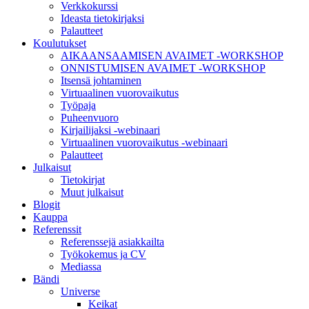
Verkkokurssi
toiminnallisuudesta
Ideasta tietokirjaksi
ei tule olemaan
Palautteet
käytettävissäsi
Koulutukset
sivustolla.
AIKAANSAAMISEN AVAIMET -WORKSHOP
ONNISTUMISEN AVAIMET -WORKSHOP
Itsensä johtaminen
Markkinointi
Virtuaalinen vuorovaikutus
Jos jaat huomiosi
Työpaja
ja toimesi
Puheenvuoro
sivustollamme, on
Kirjailijaksi -webinaari
todennäköisempää
Virtuaalinen vuorovaikutus -webinaari
että näet sinulle
Palautteet
räätälöityjä
Julkaisut
sisältöjä ja
Tietokirjat
tarjouksia.
Muut julkaisut
Blogit
Kauppa
Referenssit
Referenssejä asiakkailta
Työkokemus ja CV
Mediassa
Bändi
Universe
Keikat