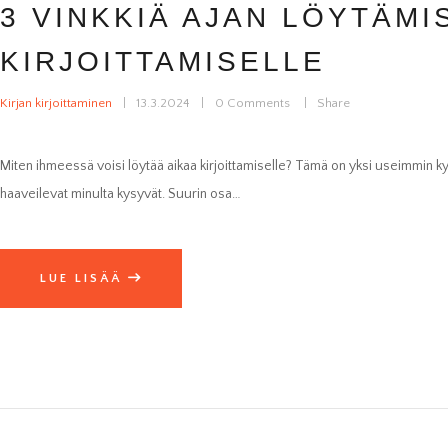
3 VINKKIÄ AJAN LÖYTÄMI
KIRJOITTAMISELLE
Kirjan kirjoittaminen
13.3.2024
0
Comments
Share
Miten ihmeessä voisi löytää aikaa kirjoittamiselle? Tämä on yksi useimmin kysy
haaveilevat minulta kysyvät. Suurin osa…
LUE LISÄÄ