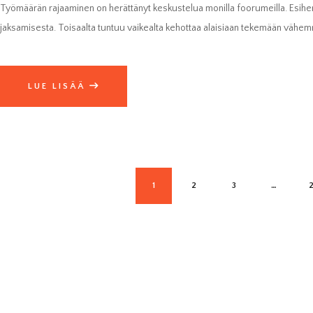
Työmäärän rajaaminen on herättänyt keskustelua monilla foorumeilla. Esihen
Markkinointi
jaksamisesta. Toisaalta tuntuu vaikealta kehottaa alaisiaan tekemään vähem
Jos jaat huomiosi ja
toimesi
sivustollamme, on
todennäköisempää
että näet sinulle
LUE LISÄÄ
räätälöityjä
sisältöjä ja
tarjouksia.
ARTIKKELIEN
PAGE
1
PAGE
2
PAGE
3
…
SIVUTUS