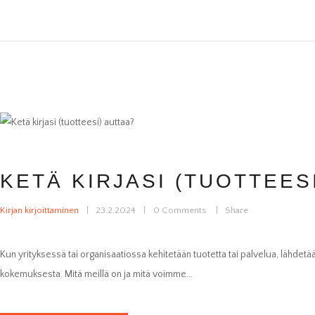
KETÄ KIRJASI (TUOTTEES
Kirjan kirjoittaminen
23.2.2024
0
Comments
Share
Välttämättömät
Kun yrityksessä tai organisaatiossa kehitetään tuotetta tai palvelua, lähdetä
Nämä evästeet
eivät ole
kokemuksesta. Mitä meillä on ja mitä voimme…
valinnaisia. Niitä
tarvitaan, jotta
sivusto voi