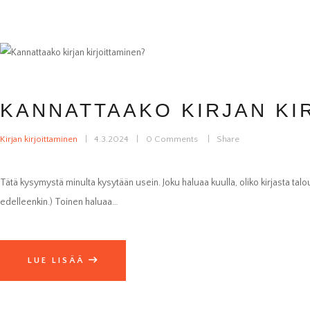
KANNATTAAKO KIRJAN KI
Kirjan kirjoittaminen
4.3.2024
0
Comments
Share
Tätä kysymystä minulta kysytään usein. Joku haluaa kuulla, oliko kirjasta talou
edelleenkin.) Toinen haluaa…
LUE LISÄÄ