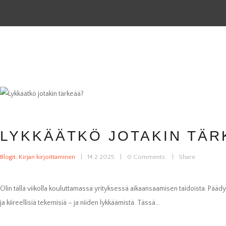
LYKKÄÄTKÖ JOTAKIN TÄR
Blogit
,
Kirjan kirjoittaminen
14.2.2025
0
Comments
Share
Olin tällä viikolla kouluttamassa yrityksessä aikaansaamisen taidoista. Pääd
ja kiireellisiä tekemisiä – ja niiden lykkäämistä. Tässä…