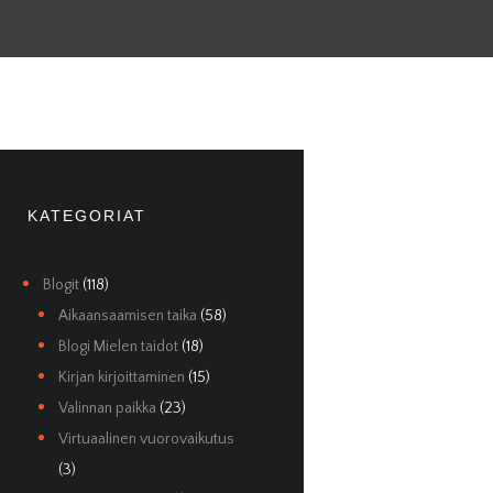
KATEGORIAT
Blogit
(118)
Aikaansaamisen taika
(58)
Blogi Mielen taidot
(18)
Kirjan kirjoittaminen
(15)
Valinnan paikka
(23)
Virtuaalinen vuorovaikutus
(3)