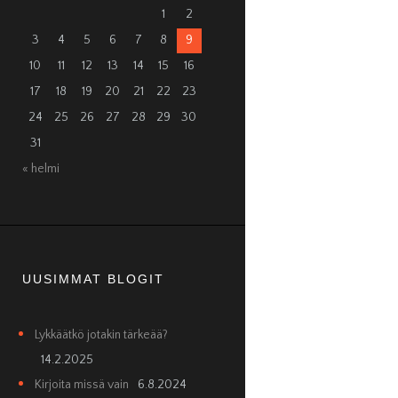
1
2
3
4
5
6
7
8
9
10
11
12
13
14
15
16
17
18
19
20
21
22
23
24
25
26
27
28
29
30
31
« helmi
UUSIMMAT BLOGIT
Lykkäätkö jotakin tärkeää?
14.2.2025
Kirjoita missä vain
6.8.2024