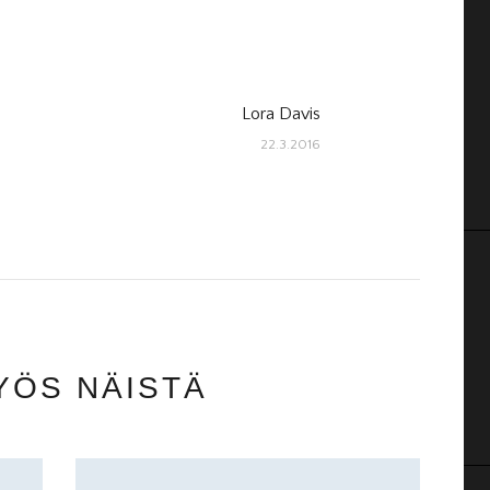
Lora Davis
Next
22.3.2016
post:
YÖS NÄISTÄ