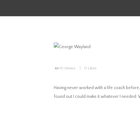
10
Views
0
Likes
Having never worked with a life coach before, 
found out I could make it whatever I needed. W