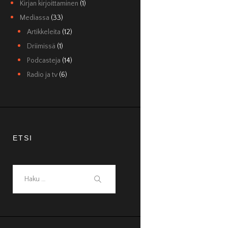
Kirjan kirjoittaminen
(1)
Mediassa
(33)
Artikkeleita
(12)
Driimissä
(1)
Podcasteja
(14)
Radio ja tv
(6)
ETSI
Haku: