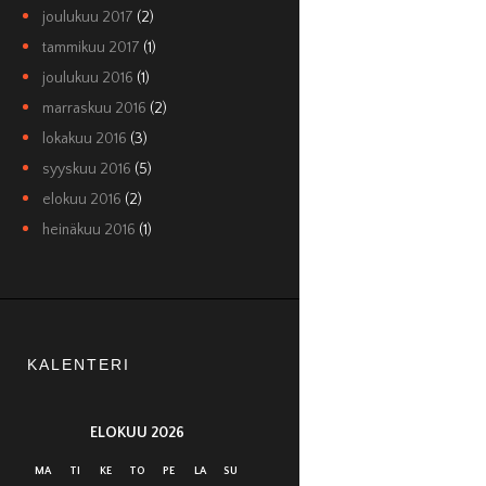
joulukuu 2017
(2)
tammikuu 2017
(1)
joulukuu 2016
(1)
marraskuu 2016
(2)
lokakuu 2016
(3)
syyskuu 2016
(5)
elokuu 2016
(2)
heinäkuu 2016
(1)
KALENTERI
ELOKUU 2026
MA
TI
KE
TO
PE
LA
SU