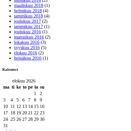
huhtikuu 2018
(2)
maaliskuu 2018
(1)
helmikuu 2018
(4)
tammikuu 2018
(4)
joulukuu 2017
(2)
tammikuu 2017
(1)
joulukuu 2016
(1)
marraskuu 2016
(2)
lokakuu 2016
(3)
syyskuu 2016
(5)
elokuu 2016
(2)
heinäkuu 2016
(1)
Kalenteri
elokuu 2026
ma
ti
ke
to
pe
la
su
1
2
3
4
5
6
7
8
9
10
11
12
13
14
15
16
17
18
19
20
21
22
23
24
25
26
27
28
29
30
31