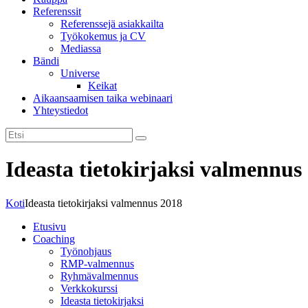
Referenssit
Referenssejä asiakkailta
Työkokemus ja CV
Mediassa
Bändi
Universe
Keikat
Aikaansaamisen taika webinaari
Yhteystiedot
Ideasta tietokirjaksi valmennus
Koti
Ideasta tietokirjaksi valmennus 2018
Etusivu
Coaching
Työnohjaus
RMP-valmennus
Ryhmävalmennus
Verkkokurssi
Ideasta tietokirjaksi