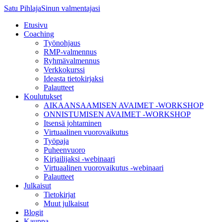
Satu Pihlaja
Sinun valmentajasi
Etusivu
Coaching
Työnohjaus
RMP-valmennus
Ryhmävalmennus
Verkkokurssi
Ideasta tietokirjaksi
Palautteet
Koulutukset
AIKAANSAAMISEN AVAIMET -WORKSHOP
ONNISTUMISEN AVAIMET -WORKSHOP
Itsensä johtaminen
Virtuaalinen vuorovaikutus
Työpaja
Puheenvuoro
Kirjailijaksi -webinaari
Virtuaalinen vuorovaikutus -webinaari
Palautteet
Julkaisut
Tietokirjat
Muut julkaisut
Blogit
Kauppa