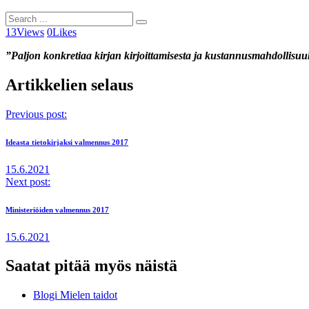
13
Views
0
Likes
”Paljon konkretiaa kirjan kirjoittamisesta ja kustannusmahdollisuuks
Artikkelien selaus
Previous post:
Ideasta tietokirjaksi valmennus 2017
15.6.2021
Next post:
Ministeriöiden valmennus 2017
15.6.2021
Saatat pitää myös näistä
Blogi Mielen taidot