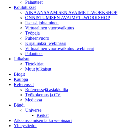
Palautteet
Koulutukset
AIKAANSAAMISEN AVAIMET -WORKSHOP
ONNISTUMISEN AVAIMET -WORKSHOP
Itsensä johtaminen
Virtuaalinen vuorovaikutus
Työpaja
Puheenvuoro
Kirjailijaksi -webinaari
Virtuaalinen vuorovaikutus -webinaari
Palautteet
Julkaisut
Tietokirjat
Muut julkaisut
Blogit
Kauppa
Referenssit
Referenssejä asiakkailta
Työkokemus ja CV
Mediassa
Bändi
Universe
Keikat
Aikaansaamisen taika webinaari
Yhteystiedot