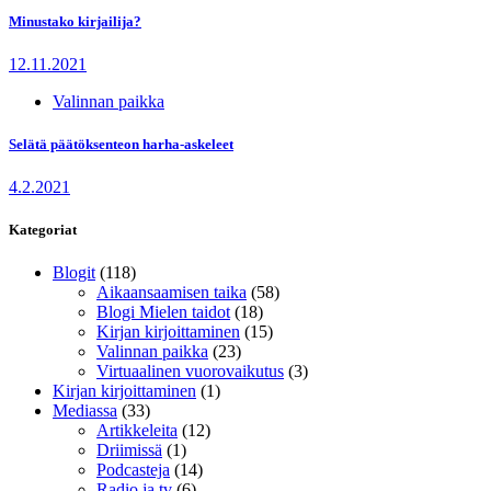
Minustako kirjailija?
12.11.2021
Valinnan paikka
Selätä päätöksenteon harha-askeleet
4.2.2021
Kategoriat
Blogit
(118)
Aikaansaamisen taika
(58)
Blogi Mielen taidot
(18)
Kirjan kirjoittaminen
(15)
Valinnan paikka
(23)
Virtuaalinen vuorovaikutus
(3)
Kirjan kirjoittaminen
(1)
Mediassa
(33)
Artikkeleita
(12)
Driimissä
(1)
Podcasteja
(14)
Radio ja tv
(6)