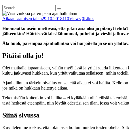
Aikaansaamisen taika
29.10.2018
110
Views
0
Likes
Huomaatko usein miettiväsi, että jokin asia olisi jo pitänyt te
jälkeenkin? Häiritsevätkö sälähommat, puhelut ja viestit jatkuvas
Älä huoli, parempaa ajanhallintaa voi harjoitella ja se on yllätt
Pitäisi olla jo!
Olet matkalla tapaamiseen, vähän myöhässä ja yrität saada liikenteen 
kuluu jatkuvasti hukkaan, kun yrität vaikuttaa sellaiseen, mihin todelli
Ajanhallinnan tärkein oivallus on se, että aikaa ei voi hallita. Kello
jos mikä on hukkaan heitettyä aikaa.
Tekemistään kuitenkin voi hallita – ei kylläkään niitä eilisiä tekemisiä
tästä hetkestä eteenpäin, niin löydät edestäsi sen tilan, jossa voit vaik
Siinä sivussa
Kuvittelemme joskus, että jokin asia hoituu muiden töiden ohella. Sitt