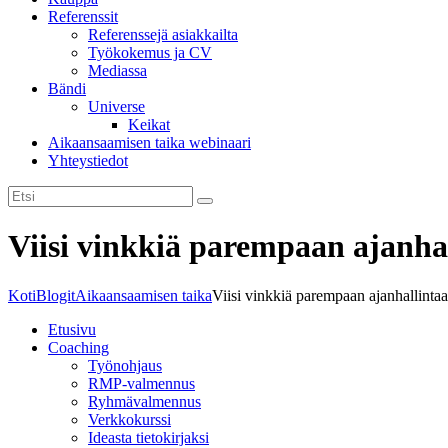
Referenssit
Referenssejä asiakkailta
Työkokemus ja CV
Mediassa
Bändi
Universe
Keikat
Aikaansaamisen taika webinaari
Yhteystiedot
Viisi vinkkiä parempaan ajanha
Koti
Blogit
Aikaansaamisen taika
Viisi vinkkiä parempaan ajanhallinta
Etusivu
Coaching
Työnohjaus
RMP-valmennus
Ryhmävalmennus
Verkkokurssi
Ideasta tietokirjaksi