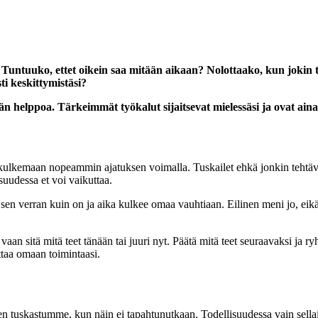
hdä? Tuntuuko, ettet oikein saa mitään aikaan? Nolottaako, kun jo
ti keskittymistäsi?
ävän helppoa. Tärkeimmät työkalut sijaitsevat mielessäsi ja ovat ai
kulkemaan nopeammin ajatuksen voimalla. Tuskailet ehkä jonkin tehtävän 
suudessa et voi vaikuttaa.
 on sen verran kuin on ja aika kulkee omaa vauhtiaan. Eilinen meni jo, ei
, vaan sitä mitä teet tänään tai juuri nyt. Päätä mitä teet seuraavaksi ja
uttaa omaan toimintaasi.
en tuskastumme, kun näin ei tapahtunutkaan. Todellisuudessa vain sellai