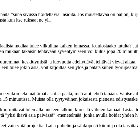
äitä ”siinä sivussa hoidettavia” asioita. Jos muistettavaa on paljon, kirjoi
sta kun itse ruksaat ne yli.
osiaalista mediaa tulee vilkuiltua kaiken lomassa. Kuulostaako tutulta? 
ten mukaan takaisin tehtävään syventymiseen voi kulua jopa 20 minuutt
uremmat, keskittymistä ja luovuutta edellyttävät tehtävät vievät aikaa. Va
en tulee jokin asia, voit kirjoittaa sen ylös ja palata siihen työrupeama
iime viikon tekemättömät asiat ja päätä, mitä aiot tehdä tänään. Valitse ai
itä 15 minuutissa. Muista olla tyytyväinen jokaisesta pienestä edistysaske
 kuormittavat tulemalla mieleen silloin, kun sitä vähiten kaipaat. Listaa te
 käytä ”yksi ikävä asia päivässä” -menetelmää, jonka avulla hoidat yhden h
n teet vain yhtä projektia. Laita puhelin ja sähköposti kiinni ja ota tarvitt