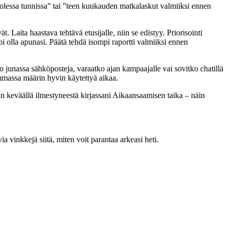
uolessa tunnissa” tai ”teen kuukauden matkalaskut valmiiksi ennen
 Laita haastava tehtävä etusijalle, niin se edistyy. Priorisointi
oi olla apunasi. Päätä tehdä isompi raportti valmiiksi ennen
atko junassa sähköposteja, varaatko ajan kampaajalle vai sovitko chatillä
mmassa määrin hyvin käytettyä aikaa.
siin keväällä ilmestyneestä kirjassani Aikaansaamisen taika – näin
 vinkkejä siitä, miten voit parantaa arkeasi heti.