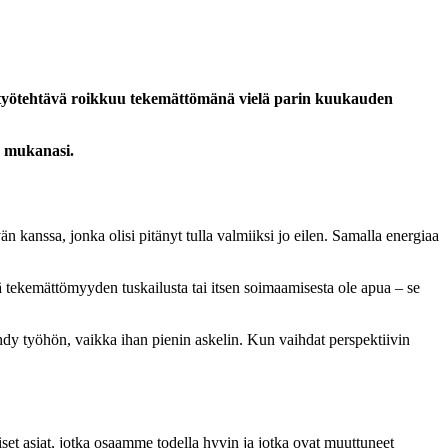
kin työtehtävä roikkuu tekemättömänä vielä parin kuukauden
na mukanasi.
kanssa, jonka olisi pitänyt tulla valmiiksi jo eilen. Samalla energiaa
kä tekemättömyyden tuskailusta tai itsen soimaamisesta ole apua – se
 ryhdy työhön, vaikka ihan pienin askelin. Kun vaihdat perspektiivin
set asiat, jotka osaamme todella hyvin ja jotka ovat muuttuneet