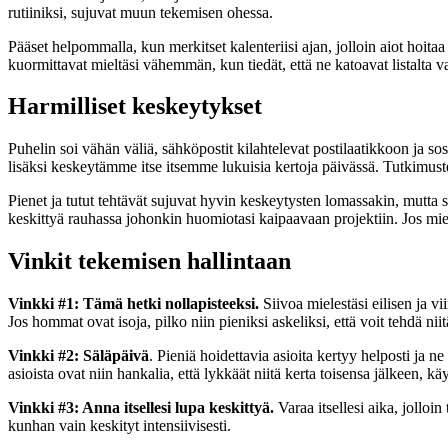
rutiiniksi, sujuvat muun tekemisen ohessa.
Pääset helpommalla, kun merkitset kalenteriisi ajan, jolloin aiot hoitaa n
kuormittavat mieltäsi vähemmän, kun tiedät, että ne katoavat listalta va
Harmilliset keskeytykset
Puhelin soi vähän väliä, sähköpostit kilahtelevat postilaatikkoon ja s
lisäksi keskeytämme itse itsemme lukuisia kertoja päivässä. Tutkimus
Pienet ja tutut tehtävät sujuvat hyvin keskeytysten lomassakin, mutta su
keskittyä rauhassa johonkin huomiotasi kaipaavaan projektiin. Jos miele
Vinkit tekemisen hallintaan
Vinkki #1: Tämä hetki nollapisteeksi.
Siivoa mielestäsi eilisen ja v
Jos hommat ovat isoja, pilko niin pieniksi askeliksi, että voit tehdä ni
Vinkki #2: Säläpäivä
. Pieniä hoidettavia asioita kertyy helposti ja ne
asioista ovat niin hankalia, että lykkäät niitä kerta toisensa jälkeen,
Vinkki #3: Anna itsellesi lupa keskittyä.
Varaa itsellesi aika, jolloi
kunhan vain keskityt intensiivisesti.