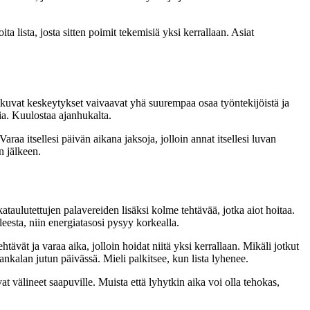
ta lista, josta sitten poimit tekemisiä yksi kerrallaan. Asiat
Jatkuvat keskeytykset vaivaavat yhä suurempaa osaa työntekijöistä ja
ia. Kuulostaa ajanhukalta.
raa itsellesi päivän aikana jaksoja, jolloin annat itsellesi luvan
n jälkeen.
kataulutettujen palavereiden lisäksi kolme tehtävää, jotka aiot hoitaa.
leesta, niin energiatasosi pysyy korkealla.
htävät ja varaa aika, jolloin hoidat niitä yksi kerrallaan. Mikäli jotkut
ankalan jutun päivässä. Mieli palkitsee, kun lista lyhenee.
avat välineet saapuville. Muista että lyhytkin aika voi olla tehokas,