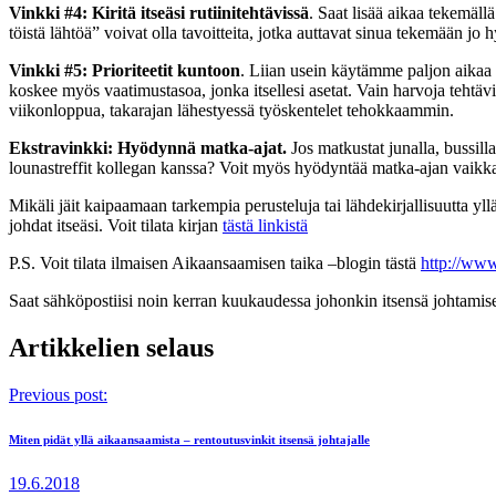
Vinkki #4: Kiritä itseäsi rutiinitehtävissä
. Saat lisää aikaa tekemäl
töistä lähtöä” voivat olla tavoitteita, jotka auttavat sinua tekemään j
Vinkki #5: Prioriteetit kuntoon
. Liian usein käytämme paljon aikaa ru
koskee myös vaatimustasoa, jonka itsellesi asetat. Vain harvoja tehtävi
viikonloppua, takarajan lähestyessä työskentelet tehokkaammin.
Ekstravinkki: Hyödynnä matka-ajat.
Jos matkustat junalla, bussill
lounastreffit kollegan kanssa? Voit myös hyödyntää matka-ajan vaikka
Mikäli jäit kaipaamaan tarkempia perusteluja tai lähdekirjallisuutta yl
johdat itseäsi. Voit tilata kirjan
tästä linkistä
P.S. Voit tilata ilmaisen Aikaansaamisen taika –blogin tästä
http://www
Saat sähköpostiisi noin kerran kuukaudessa johonkin itsensä johtamisen
Artikkelien selaus
Previous post:
Miten pidät yllä aikaansaamista – rentoutusvinkit itsensä johtajalle
19.6.2018