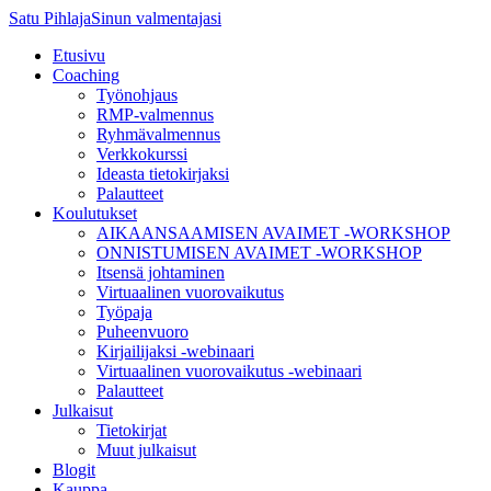
Satu Pihlaja
Sinun valmentajasi
Etusivu
Coaching
Työnohjaus
RMP-valmennus
Ryhmävalmennus
Verkkokurssi
Ideasta tietokirjaksi
Palautteet
Koulutukset
AIKAANSAAMISEN AVAIMET -WORKSHOP
ONNISTUMISEN AVAIMET -WORKSHOP
Itsensä johtaminen
Virtuaalinen vuorovaikutus
Työpaja
Puheenvuoro
Kirjailijaksi -webinaari
Virtuaalinen vuorovaikutus -webinaari
Palautteet
Julkaisut
Tietokirjat
Muut julkaisut
Blogit
Kauppa