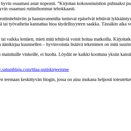
lä hyvin osaamasi asiat nopeasti. ”Kirjoitan kokousmuistion puhtaaksi p
o hyvin osaamasi rutiinihommat tehokkaasti.
tiinitehtäviin ja haastavammilta tuntuvat epäselvät tehtävät lykkääntyvät.
ä tai työvaiheita kannattaa hioa täydellisyyteen saakka. Tässäkin aika v
a tai vaikka lentäen, mieti mitä tehtäviä voisit hoitaa matkoilla. Kirjoit
 äänikirjaa kuunnellen – hyvinvointia lisäävä tekeminen on mitä suuri
lä mainituille vinkeille, ei huolta. Löydät ne kaikki koottuna yksiin kan
.satupihlaja.com/tilaa-uutiskirjeemme
 teemaan keskittyvän blogin, jossa on aina mukana helposti toteutettavia