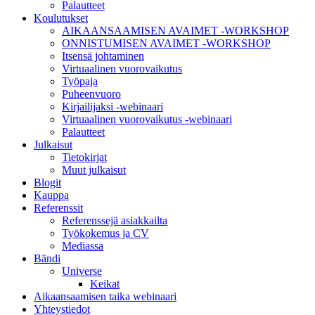
Palautteet
Koulutukset
AIKAANSAAMISEN AVAIMET -WORKSHOP
ONNISTUMISEN AVAIMET -WORKSHOP
Itsensä johtaminen
Virtuaalinen vuorovaikutus
Työpaja
Puheenvuoro
Kirjailijaksi -webinaari
Virtuaalinen vuorovaikutus -webinaari
Palautteet
Julkaisut
Tietokirjat
Muut julkaisut
Blogit
Kauppa
Referenssit
Referenssejä asiakkailta
Työkokemus ja CV
Mediassa
Bändi
Universe
Keikat
Aikaansaamisen taika webinaari
Yhteystiedot