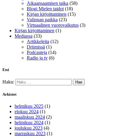
Aikaansaamisen taika
(58)
Blogi Mielen taidot
(18)
Kirjan kirjoittaminen
(15)
Valinnan paikka
(23)
Virtuaalinen vuorovaikutus
(3)
Kirjan kirjoittaminen
(1)
Mediassa
(33)
Artikkeleita
(12)
Driimissä
(1)
Podcasteja
(14)
Radio ja tv
(6)
Etsi
Haku:
Arkistot
helmikuu 2025
(1)
elokuu 2024
(1)
maaliskuu 2024
(2)
helmikuu 2024
(1)
joulukuu 2023
(4)
marraskuu 2023
(1)