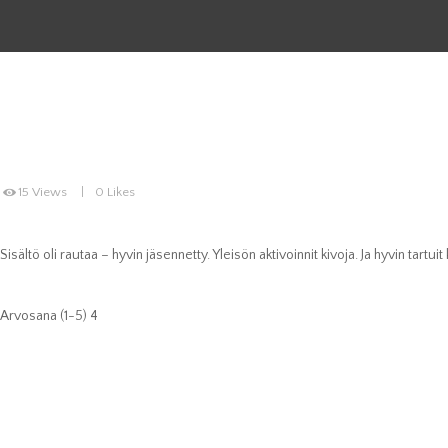
15
Views
0
Likes
Sisältö oli rautaa – hyvin jäsennetty. Yleisön aktivoinnit kivoja. Ja hyvin tartu
Arvosana (1-5) 4