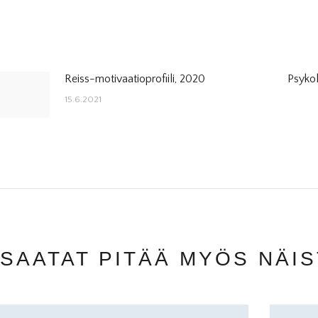
Reiss-motivaatioprofiili, 2020
Psykol
ARTIKKELIEN
Previous
15.6.2021
post:
SELAUS
SAATAT PITÄÄ MYÖS NÄI