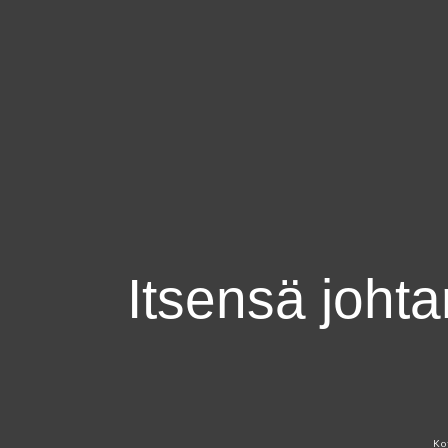
×
Itsensä johta
Ko