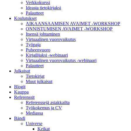
Verkkokurssi
toiminnallisuudesta
Ideasta tietokirjaksi
ei tule olemaan
Palautteet
käytettävissäsi
Koulutukset
sivustolla.
AIKAANSAAMISEN AVAIMET -WORKSHOP
ONNISTUMISEN AVAIMET -WORKSHOP
Itsensä johtaminen
Markkinointi
Virtuaalinen vuorovaikutus
Jos jaat huomiosi
Työpaja
ja toimesi
Puheenvuoro
sivustollamme, on
Kirjailijaksi -webinaari
todennäköisempää
Virtuaalinen vuorovaikutus -webinaari
että näet sinulle
Palautteet
räätälöityjä
Julkaisut
sisältöjä ja
Tietokirjat
tarjouksia.
Muut julkaisut
Blogit
Kauppa
Referenssit
Referenssejä asiakkailta
Työkokemus ja CV
Mediassa
Bändi
Universe
Keikat