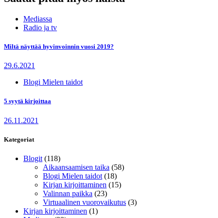
Mediassa
Radio ja tv
Miltä näyttää hyvinvoinnin vuosi 2019?
29.6.2021
Blogi Mielen taidot
5 syytä kirjoittaa
26.11.2021
Kategoriat
Blogit
(118)
Aikaansaamisen taika
(58)
Blogi Mielen taidot
(18)
Kirjan kirjoittaminen
(15)
Valinnan paikka
(23)
Virtuaalinen vuorovaikutus
(3)
Kirjan kirjoittaminen
(1)