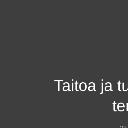
×
Taitoa ja 
te
Koti