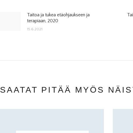
Taitoa ja tukea etäohjaukseen ja
Tai
ARTIKKELIEN
Previous
terapiaan, 2020
post:
SELAUS
15.6.2021
SAATAT PITÄÄ MYÖS NÄI