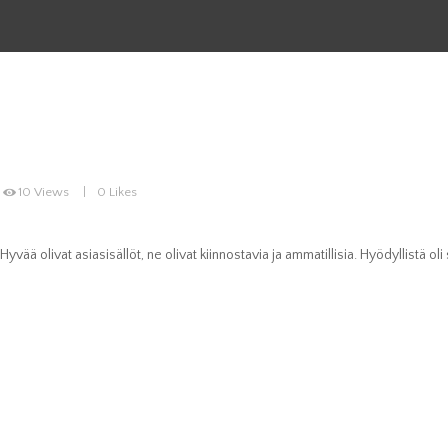
10
Views
0
Likes
Hyvää olivat asiasisällöt, ne olivat kiinnostavia ja ammatillisia. Hyödyllistä ol