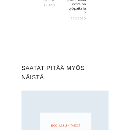
post:
post:
desta on
1.11.2019
SELAUS
työpaikalla
?
26.3.2020
SAATAT PITÄÄ MYÖS
NÄISTÄ
BLOGI MIELEN TAIDOT