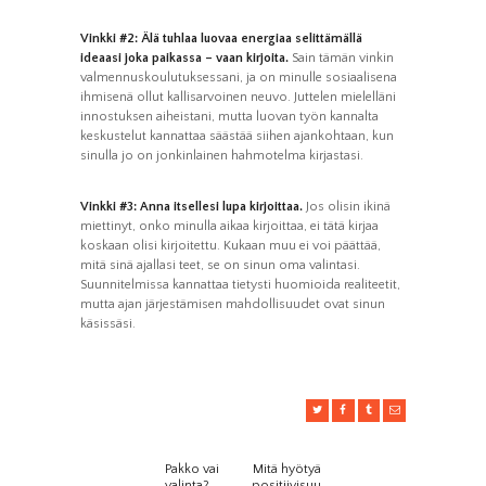
Vinkki #2: Älä tuhlaa luovaa energiaa selittämällä
ideaasi joka paikassa – vaan kirjoita.
Sain tämän vinkin
valmennuskoulutuksessani, ja on minulle sosiaalisena
ihmisenä ollut kallisarvoinen neuvo. Juttelen mielelläni
innostuksen aiheistani, mutta luovan työn kannalta
keskustelut kannattaa säästää siihen ajankohtaan, kun
sinulla jo on jonkinlainen hahmotelma kirjastasi.
Vinkki #3: Anna itsellesi lupa kirjoittaa.
Jos olisin ikinä
miettinyt, onko minulla aikaa kirjoittaa, ei tätä kirjaa
koskaan olisi kirjoitettu. Kukaan muu ei voi päättää,
mitä sinä ajallasi teet, se on sinun oma valintasi.
Suunnitelmissa kannattaa tietysti huomioida realiteetit,
mutta ajan järjestämisen mahdollisuudet ovat sinun
käsissäsi.
Pakko vai
Mitä hyötyä
Previous
Next
ARTIKKELIEN
valinta?
positiivisuu