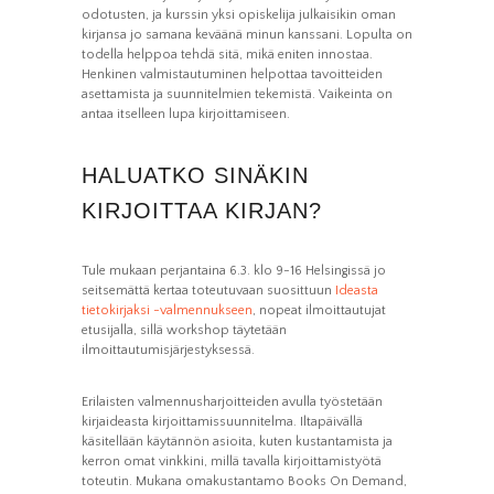
odotusten, ja kurssin yksi opiskelija julkaisikin oman
kirjansa jo samana keväänä minun kanssani. Lopulta on
todella helppoa tehdä sitä, mikä eniten innostaa.
Henkinen valmistautuminen helpottaa tavoitteiden
asettamista ja suunnitelmien tekemistä. Vaikeinta on
antaa itselleen lupa kirjoittamiseen.
HALUATKO SINÄKIN
KIRJOITTAA KIRJAN?
Tule mukaan perjantaina 6.3. klo 9-16 Helsingissä jo
seitsemättä kertaa toteutuvaan suosittuun
Ideasta
tietokirjaksi -valmennukseen
, nopeat ilmoittautujat
etusijalla, sillä workshop täytetään
ilmoittautumisjärjestyksessä.
Erilaisten valmennusharjoitteiden avulla työstetään
kirjaideasta kirjoittamissuunnitelma. Iltapäivällä
käsitellään käytännön asioita, kuten kustantamista ja
kerron omat vinkkini, millä tavalla kirjoittamistyötä
toteutin. Mukana omakustantamo Books On Demand,