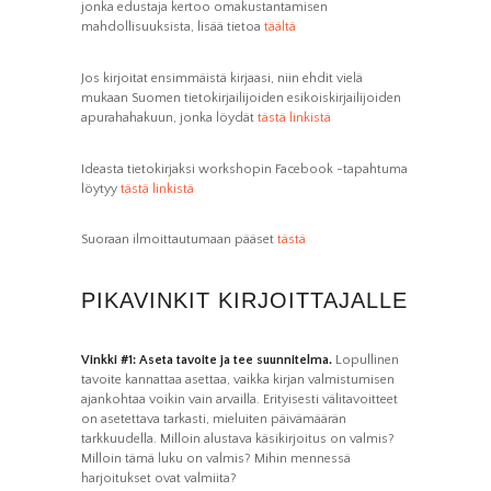
jonka edustaja kertoo omakustantamisen
mahdollisuuksista, lisää tietoa
täältä
Jos kirjoitat ensimmäistä kirjaasi, niin ehdit vielä
mukaan Suomen tietokirjailijoiden esikoiskirjailijoiden
apurahahakuun, jonka löydät
tästä linkistä
Ideasta tietokirjaksi workshopin Facebook -tapahtuma
löytyy
tästä linkistä
Suoraan ilmoittautumaan pääset
tästä
PIKAVINKIT KIRJOITTAJALLE
Vinkki #1: Aseta tavoite ja tee suunnitelma.
Lopullinen
tavoite kannattaa asettaa, vaikka kirjan valmistumisen
ajankohtaa voikin vain arvailla. Erityisesti välitavoitteet
on asetettava tarkasti, mieluiten päivämäärän
tarkkuudella. Milloin alustava käsikirjoitus on valmis?
Milloin tämä luku on valmis? Mihin mennessä
harjoitukset ovat valmiita?