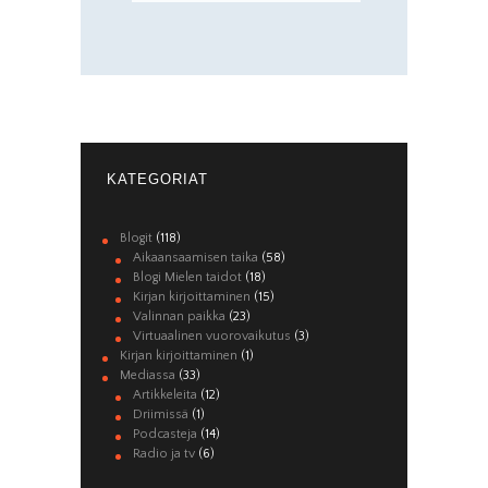
KATEGORIAT
Blogit
(118)
Aikaansaamisen taika
(58)
Blogi Mielen taidot
(18)
Kirjan kirjoittaminen
(15)
Valinnan paikka
(23)
Virtuaalinen vuorovaikutus
(3)
Kirjan kirjoittaminen
(1)
Mediassa
(33)
Artikkeleita
(12)
Driimissä
(1)
Podcasteja
(14)
Radio ja tv
(6)