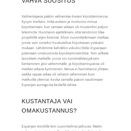
VAHVA SUOSITUS
Valmentajana päätin valmentaa itseäni kirjoittamisessa.
Kysyin itseltäni, mikä auttaisi ja motivoisi minua
kirjoittamaan, kun samaan aikaan oli muutenkin paljon
tekemistä. Huomasin ajattelevani, että tarvitsisin tilaa
projektille arjen kiireistä. Aloin suunnittelemaan matkaa,
jonne sain onneksi houkuteltua kirjoittavan ystäväni
mukaan. Lähdimme kahdeksi viikoksi Etelä-Espanjaan
pitämään omatoimista kirjoittamisretriittiä. Tein selkeät
tavoitteet matkalle, jossa siis turistinähtävyyksien
kiertäminen jäisi vähemmälle, ja kirjoittamispäiviä oli
matkan aikana kymmenen. Minua ei harmittanut yhtään,
vaikka vapaa-aikaa oli selvästi vähemmän kuin
matkoilla yleensä, koska samalla pääsin nauttimaan
Espanjan auringosta keskellä talvea.
KUSTANTAJA VAI
OMAKUSTANNUS?
Espanjan retriitillä tein suunnitelmia jatkosta. Päätin