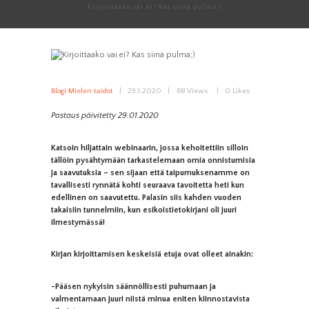
Kirjoittaako vai ei? Kas siinä pulma;)
Blogi Mielen taidot
29.1.2020
68
Views
0
Likes
Postaus päivitetty 29.01.2020
Katsoin hiljattain webinaarin, jossa kehoitettiin silloin
tällöin pysähtymään tarkastelemaan omia onnistumisia
ja saavutuksia – sen sijaan että taipumuksenamme on
tavallisesti rynnätä kohti seuraava tavoitetta heti kun
edellinen on saavutettu. Palasin siis kahden vuoden
takaisiin tunnelmiin, kun esikoistietokirjani oli juuri
ilmestymässä!
Kirjan kirjoittamisen keskeisiä etuja ovat olleet ainakin:
-Pääsen nykyisin säännöllisesti puhumaan ja
valmentamaan juuri niistä minua eniten kiinnostavista