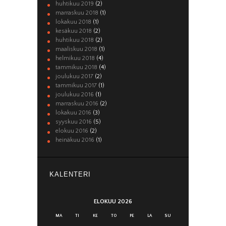
huhtikuu 2019
(2)
marraskuu 2018
(1)
lokakuu 2018
(1)
kesäkuu 2018
(2)
huhtikuu 2018
(2)
maaliskuu 2018
(1)
helmikuu 2018
(4)
tammikuu 2018
(4)
joulukuu 2017
(2)
tammikuu 2017
(1)
joulukuu 2016
(1)
marraskuu 2016
(2)
lokakuu 2016
(3)
syyskuu 2016
(5)
elokuu 2016
(2)
heinäkuu 2016
(1)
KALENTERI
ELOKUU 2026
MA
TI
KE
TO
PE
LA
SU