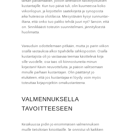
tarkan päivämäärän, jolloin lähettäisin käsikirjoituksen
kustantajille. Kun tuo päivä tuli, olin kuumeessa koko
viikonlopun, ja kirjoittelin saatekirjeitä ja synopsista
aika huterassa olotilassa. Miesystäväni kysyi sunnuntai-
iltana, että onko tuo pakko tehdä juuri nyt? Sanoin, että
on. Sinnikkäästi toteutin suunnitelmani, jännityksestä
huolimatta.
Varauduin odottelemaan pitkään, mutta jo parin viikon
sisällä vastauksia alkoi tipahdella sähköpostiin. Osalla
kustantajista oli jo vastaavaa teemaa käsittelevä kirja
sille vuodelle, osa taas oli kiinnostuneita minun
kirjastani! Kävin neuvotteluita, ja pääsin valitsemaan
minulle parhaan kustantajan. Olin päättänyt jo
etukäteen, että jos kustantajaa ei löydy, voin myös
toteuttaa kirjaprojektin omakustanteena.
VALMENNUKSELLA
TAVOITTEESEEN
Kesäkuussa pidin jo ensimmäisen valmennuksen
muille tietokirjan kirjoittajille. Se onnistui yli kaikkien