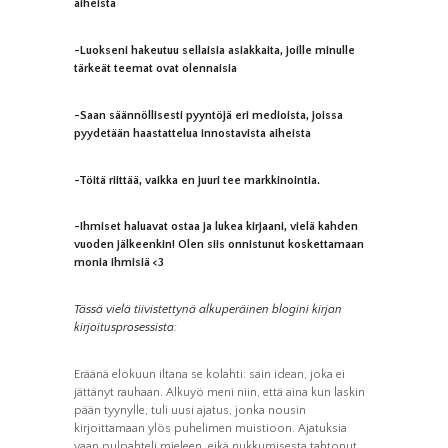
aiheista
-Luokseni hakeutuu sellaisia asiakkaita, joille minulle
tärkeät teemat ovat olennaisia
-Saan säännöllisesti pyyntöjä eri medioista, joissa
pyydetään haastattelua innostavista aiheista
-Töitä riittää, vaikka en juuri tee markkinointia.
-Ihmiset haluavat ostaa ja lukea kirjaani, vielä kahden
vuoden jälkeenkin! Olen siis onnistunut koskettamaan
monia ihmisiä <3
Tässä vielä tiivistettynä alkuperäinen blogini kirjan
kirjoitusprosessista:
Eräänä elokuun iltana se kolahti: sain idean, joka ei
jättänyt rauhaan. Alkuyö meni niin, että aina kun laskin
pään tyynylle, tuli uusi ajatus, jonka nousin
kirjoittamaan ylös puhelimen muistioon. Ajatuksia
vaan pulpahteli mieleen, eikä nukkumisesta tahtonut