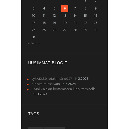
1
2
3
4
5
6
7
8
9
10
11
12
13
14
15
16
17
18
19
20
21
22
23
24
25
26
27
28
29
30
31
« helmi
UUSIMMAT BLOGIT
Lykkäätkö jotakin tärkeää?
14.2.2025
Kirjoita missä vain
6.8.2024
3 vinkkiä ajan löytämiseen kirjoittamiselle
13.3.2024
TAGS