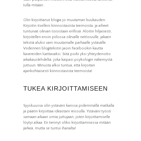
tulla mitään.
Olin kirjoittanut blogia jo muutaman kuukauden.
Kirjoitin itselleni kiinnostavista teemoista, ja aiheet
tuntuivat olevan toisistaan erillisiä. Aloitin hiljaisesti,
kirjoitellen ensin piilossa olevalle nettisivulle, jakaen
tekstiä aluksi vain muutamalle parhaalle ystävälle.
Viidennen blogitekstin jaoin Facebookin kautta
kavereiden luettavaksi. Siitä poiki yksi yhteydenotto
aikakauslehdeltä, joka kaipasi psykologin näkemystä
juttuun. Minusta alkoi tuntua, että kirjoitan
ajankohtaisesti kiinnostavista teemoista!
TUKEA KIRJOITTAMISEEN
Syyskuussa olin ystäväni kanssa pidemmällä matkalla
ja päätin kirjoittaa ideastani reissulla. Ystäväni työsti
samaan aikaan omia juttujaan, joten kirjoittamiselle
löytyi aikaa. En tiennyt oliko kirjoittamisessa mitään
järkeä, mutta se tuntui ihanalta!