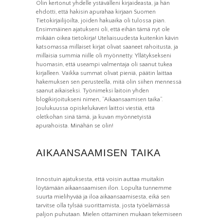
Olin kertonut yhdelle ystävälleni kirjaideasta, ja hän
ehdotti, että hakisin apurahaa kirjaan Suomen
Tietokirjailijoilta, joiden hakuaika oli tulossa pian.
Ensimmäinen ajatukseni oli, että eihän tämä nyt ole
mikään oikea tietokirja! Uteliaisuudesta kuitenkin kävin
katsomassa millaiset kirjat olivat saaneet rahoitusta, ja
millaisia summia niille oli myönnetty. Yllätyksekseni
huomasin, että useampi valmentaja oli saanut tukea
kirjalleen. Vaikka summat olivat pieniä, päätin laittaa
hakemuksen sen perusteella, mitä olin siihen mennessä
saanut aikaiseksi. Työnimeksi laitoin yhden
blogikirjoitukseni nimen, ”Aikaansaamisen taika”.
Joulukuussa opiskelukaveri laittoi viestiä, että
Välttämättömät
oletkohan sinä tämä, ja kuvan myönnetyistä
Nämä evästeet
eivät ole
apurahoista. Minähän se olin!
valinnaisia. Niitä
tarvitaan, jotta
sivusto voi toimia.
AIKAANSAAMISEN TAIKA
Tilastot
Innostuin ajatuksesta, että voisin auttaa muitakin
Voidaksemme
parantaa
löytämään aikaansaamisen ilon. Lopulta tunnemme
sivuston
suurta mielihyvää ja iloa aikaansaamisesta, eikä sen
toiminnallisuutta
ja rakennetta
tarvitse olla tylsää suorittamista, josta työelämässä
sen perusteella
paljon puhutaan. Mielen ottaminen mukaan tekemiseen
kuinka sitä