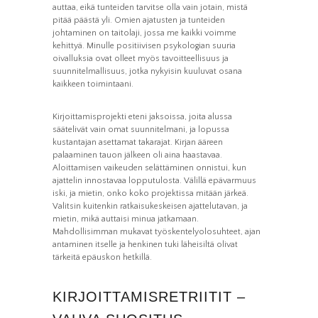
auttaa, eikä tunteiden tarvitse olla vain jotain, mistä
käytetään.
pitää päästä yli. Omien ajatusten ja tunteiden
johtaminen on taitolaji, jossa me kaikki voimme
kehittyä. Minulle positiivisen psykologian suuria
Kokemus
oivalluksia ovat olleet myös tavoitteellisuus ja
Jotta sivustomme
toimisi
suunnitelmallisuus, jotka nykyisin kuuluvat osana
mahdollisimman
kaikkeen toimintaani.
hyvin vierailusi
aikana. Jos et salli
näitä evästeitä, osa
toiminnallisuudesta
Kirjoittamisprojekti eteni jaksoissa, joita alussa
ei tule olemaan
säätelivät vain omat suunnitelmani, ja lopussa
käytettävissäsi
kustantajan asettamat takarajat. Kirjan ääreen
sivustolla.
palaaminen tauon jälkeen oli aina haastavaa.
Aloittamisen vaikeuden selättäminen onnistui, kun
ajattelin innostavaa lopputulosta. Välillä epävarmuus
Markkinointi
iski, ja mietin, onko koko projektissa mitään järkeä.
Jos jaat huomiosi
Valitsin kuitenkin ratkaisukeskeisen ajattelutavan, ja
ja toimesi
sivustollamme, on
mietin, mikä auttaisi minua jatkamaan.
todennäköisempää
Mahdollisimman mukavat työskentelyolosuhteet, ajan
että näet sinulle
räätälöityjä
antaminen itselle ja henkinen tuki läheisiltä olivat
sisältöjä ja
tärkeitä epäuskon hetkillä.
tarjouksia.
KIRJOITTAMISRETRIITIT –