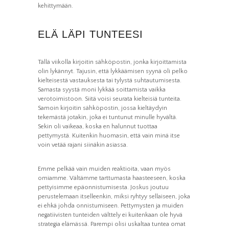
kehittymään.
ELÄ LÄPI TUNTEESI
Tällä viikolla kirjoitin sähköpostin, jonka kirjoittamista
olin lykännyt. Tajusin, että lykkäämisen syynä oli pelko
kielteisestä vastauksesta tai tylystä suhtautumisesta.
Samasta syystä moni lykkää soittamista vaikka
verotoimistoon. Siitä voisi seurata kielteisiä tunteita.
Samoin kirjoitin sähköpostin, jossa kieltäydyin
Välttämättömät
tekemästä jotakin, joka ei tuntunut minulle hyvältä.
Nämä evästeet
Sekin oli vaikeaa, koska en halunnut tuottaa
eivät ole
pettymystä. Kuitenkin huomasin, että vain minä itse
valinnaisia. Niitä
tarvitaan, jotta
voin vetää rajani siinäkin asiassa.
sivusto voi toimia.
Emme pelkää vain muiden reaktioita, vaan myös
omiamme. Vältämme tarttumasta haasteeseen, koska
Tilastot
pettyisimme epäonnistumisesta. Joskus joutuu
Voidaksemme
parantaa
perustelemaan itselleenkin, miksi ryhtyy sellaiseen, joka
sivuston
ei ehkä johda onnistumiseen. Pettymysten ja muiden
toiminnallisuutta
ja rakennetta
negatiivisten tunteiden välttely ei kuitenkaan ole hyvä
sen perusteella
strategia elämässä. Parempi olisi uskaltaa tuntea omat
kuinka sitä