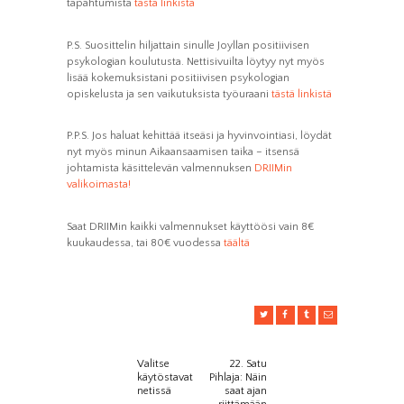
tapahtumista
tästä linkistä
P.S. Suosittelin hiljattain sinulle Joyllan positiivisen
psykologian koulutusta. Nettisivuilta löytyy nyt myös
lisää kokemuksistani positiivisen psykologian
opiskelusta ja sen vaikutuksista työuraani
tästä linkistä
P.P.S. Jos haluat kehittää itseäsi ja hyvinvointiasi, löydät
nyt myös minun Aikaansaamisen taika – itsensä
johtamista käsittelevän valmennuksen
DRIIMin
valikoimasta!
Saat DRIIMin kaikki valmennukset käyttöösi vain 8€
kuukaudessa, tai 80€ vuodessa
täältä
Valitse
22. Satu
Previous
Next
ARTIKKELIEN
käytöstavat
Pihlaja: Näin
post:
post:
netissä
saat ajan
SELAUS