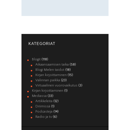
KATEGORIAT
Blogit
(118)
Aikaansaamisen taika
(58)
Blogi Mielen taidot
(18)
Kirjan kirjoittaminen
(15)
Valinnan paikka
(23)
Virtuaalinen vuorovaikutus
(3)
Kirjan kirjoittaminen
(1)
Mediassa
(33)
Artikkeleita
(12)
Driimissä
(1)
Podcasteja
(14)
Radio ja tv
(6)