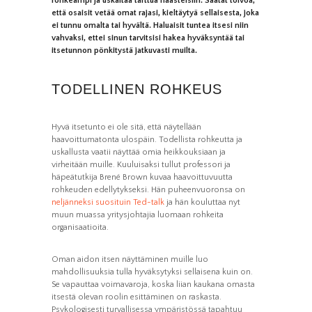
rohkeampi ja uskaltaa tarttua haasteisiin. Saatat toivoa,
että osaisit vetää omat rajasi, kieltäytyä sellaisesta, joka
ei tunnu omalta tai hyvältä. Haluaisit tuntea itsesi niin
vahvaksi, ettei sinun tarvitsisi hakea hyväksyntää tai
itsetunnon pönkitystä jatkuvasti muilta.
TODELLINEN ROHKEUS
Hyvä itsetunto ei ole sitä, että näytellään
haavoittumatonta ulospäin. Todellista rohkeutta ja
uskallusta vaatii näyttää omia heikkouksiaan ja
virheitään muille. Kuuluisaksi tullut professori ja
häpeätutkija Brené Brown kuvaa haavoittuvuutta
rohkeuden edellytykseksi. Hän puheenvuoronsa on
neljänneksi suosituin Ted-talk
ja hän kouluttaa nyt
muun muassa yritysjohtajia luomaan rohkeita
organisaatioita.
Oman aidon itsen näyttäminen muille luo
mahdollisuuksia tulla hyväksytyksi sellaisena kuin on.
Se vapauttaa voimavaroja, koska liian kaukana omasta
itsestä olevan roolin esittäminen on raskasta.
Psykologisesti turvallisessa ympäristössä tapahtuu