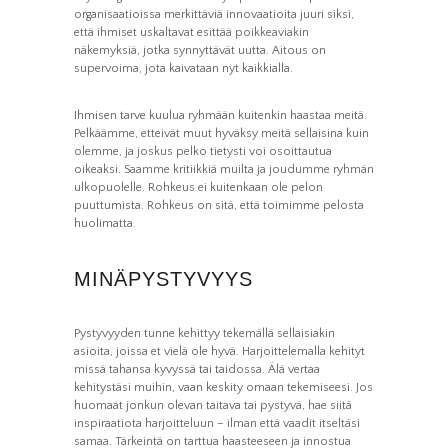
organisaatioissa merkittäviä innovaatioita juuri siksi,
että ihmiset uskaltavat esittää poikkeaviakin
näkemyksiä, jotka synnyttävät uutta. Aitous on
supervoima, jota kaivataan nyt kaikkialla.
Ihmisen tarve kuulua ryhmään kuitenkin haastaa meitä.
Pelkäämme, etteivät muut hyväksy meitä sellaisina kuin
olemme, ja joskus pelko tietysti voi osoittautua
oikeaksi. Saamme kritiikkiä muilta ja joudumme ryhmän
ulkopuolelle. Rohkeus ei kuitenkaan ole pelon
puuttumista. Rohkeus on sitä, että toimimme pelosta
huolimatta.
MINÄPYSTYVYYS
Pystyvyyden tunne kehittyy tekemällä sellaisiakin
asioita, joissa et vielä ole hyvä. Harjoittelemalla kehityt
missä tahansa kyvyssä tai taidossa. Älä vertaa
kehitystäsi muihin, vaan keskity omaan tekemiseesi. Jos
huomaat jonkun olevan taitava tai pystyvä, hae siitä
inspiraatiota harjoitteluun – ilman että vaadit itseltäsi
samaa. Tärkeintä on tarttua haasteeseen ja innostua