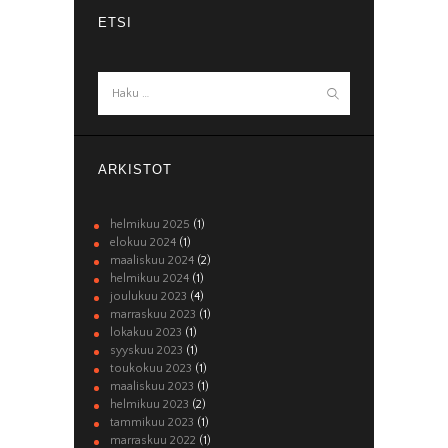
ETSI
Haku:
ARKISTOT
helmikuu 2025
(1)
elokuu 2024
(1)
maaliskuu 2024
(2)
helmikuu 2024
(1)
joulukuu 2023
(4)
marraskuu 2023
(1)
lokakuu 2023
(1)
syyskuu 2023
(1)
toukokuu 2023
(1)
maaliskuu 2023
(1)
helmikuu 2023
(2)
tammikuu 2023
(1)
marraskuu 2022
(1)