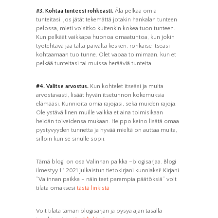
#3. Kohtaa tunteesi rohkeasti.
Älä pelkää omia
tunteitasi. Jos jätät tekemättä jotakin hankalan tunteen
pelossa, mieti voisitko kuitenkin kokea tuon tunteen.
Kun pelkäät vaikkapa huonoa omaatuntoa, kun jokin
työtehtävä jää tältä päivältä kesken, rohkaise itseäsi
kohtaamaan tuo tunne. Olet vapaa toimimaan, kun et
pelkää tunteitasi tai muissa herääviä tunteita.
#4. Valitse arvostus.
Kun kohtelet itseäsi ja muita
arvostavasti, lisäät hyvän itsetunnon kokemuksia
elämääsi. Kunnioita omia rajojasi, sekä muiden rajoja.
Ole ystävällinen muille vaikka et aina toimisikaan
heidän toiveidensa mukaan. Helppo keino lisätä omaa
pystyvyyden tunnetta ja hyvää mieltä on auttaa muita,
silloin kun se sinulle sopii.
Tämä blogi on osa Valinnan paikka –blogisarjaa. Blogi
ilmestyy 1.1.2021 julkaistun tietokirjani kunniaksi! Kirjani
”Valinnan paikka – näin teet parempia päätöksiä” voit
tilata omaksesi
tästä linkistä
Voit tilata tämän blogisarjan ja pysyä ajan tasalla