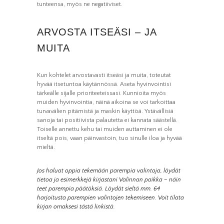
tunteensa, myös ne negatiiviset.
käytetään.
ARVOSTA ITSEÄSI – JA
Kokemus
Jotta sivustomme
MUITA
toimisi
mahdollisimman
hyvin vierailusi
aikana. Jos et salli
Kun kohtelet arvostavasti itseäsi ja muita, toteutat
näitä evästeitä, osa
toiminnallisuudesta
hyvää itsetuntoa käytännössä. Aseta hyvinvointisi
ei tule olemaan
tärkeälle sijalle prioriteeteissasi. Kunnioita myös
käytettävissäsi
sivustolla.
muiden hyvinvointia, näinä aikoina se voi tarkoittaa
turvavälien pitämistä ja maskin käyttöä. Ystävällisiä
sanoja tai positiivista palautetta ei kannata säästellä.
Toiselle annettu kehu tai muiden auttaminen ei ole
Markkinointi
itseltä pois, vaan päinvastoin, tuo sinulle iloa ja hyvää
Jos jaat huomiosi
ja toimesi
mieltä.
sivustollamme, on
todennäköisempää
että näet sinulle
Jos haluat oppia tekemään parempia valintoja, löydät
räätälöityjä
sisältöjä ja
tietoa ja esimerkkejä kirjastani Valinnan paikka – näin
tarjouksia.
teet parempia päätöksiä. Löydät sieltä mm. 64
harjoitusta parempien valintojen tekemiseen. Voit tilata
kirjan omaksesi
tästä linkistä.