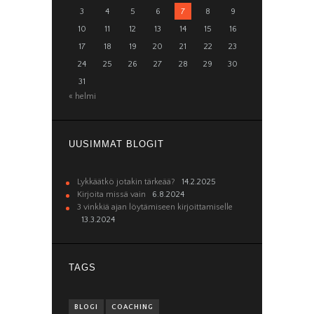
3
4
5
6
7
8
9
10
11
12
13
14
15
16
17
18
19
20
21
22
23
24
25
26
27
28
29
30
31
« helmi
UUSIMMAT BLOGIT
Lykkäätkö jotakin tärkeää?
14.2.2025
Kirjoita missä vain
6.8.2024
3 vinkkiä ajan löytämiseen kirjoittamiselle
13.3.2024
TAGS
BLOGI
COACHING