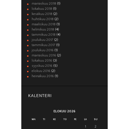
marraskuu 2018
(1)
lokakuu 2018
(1)
kesäkuu 2018
(2)
huhtikuu 2018
(2)
maaliskuu 2018
(1)
helmikuu 2018
(4)
tammikuu 2018
(4)
joulukuu 2017
(2)
tammikuu 2017
(1)
joulukuu 2016
(1)
marraskuu 2016
(2)
lokakuu 2016
(3)
syyskuu 2016
(5)
elokuu 2016
(2)
heinäkuu 2016
(1)
KALENTERI
ELOKUU 2026
MA
TI
KE
TO
PE
LA
SU
1
2