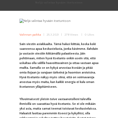
Neljä valintaa hyvään itsetuntoon
Valinnan paikka
25.3.2021
278
Views
0
Likes
Sain viestin asiakkaalta. Tämä halusi kiittää, koska koki
saaneensa apua keskustelusta, jonka kävimme. Ilahduin
ja vastasin viestiin kiittämällä palautteesta. Jäin
pohtimaan, miten hyvä itsetunto onkin usein sitä, että
uskaltaa olla välillä haavoittuvainen ja ottaa vastaan apua
muilta. Samalla se on kykyä arvostaa itseään ja pitää
omia ilojaan ja surujaan tärkeinä ja huomion arvioisina.
Hyvä itsetunto näkyy myös siinä, että on voimavaroja
arvostaa myös muita, kun kaikki energia ei kulu oman
itsetunnon ylläpitämiseen.
Ylivoimaisesti yleisin toive vastaanotolleni tulevilla
ihmisillä on saavuttaa hyvä itsetunto. Se ei ole mikään
yksi asia, mutta samat teemat toistuvat keskusteluissa.
Haluaisit luottaa paremmin itseesi ja kykyihisi, olla