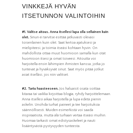
VINKKEJÄ HYVÄN
ITSETUNNON VALINTOIHIN
#1. Valitse aitous. Anna itsellesi lupa olla sellainen kuin
olet.
Sinun ei tarvitse esittää jatkuvasti olevasi
toisenlainen kuin olet. Saat kertoa ajatuksesi ja
mielipiteesi, ja toimia itseäsi kohtaan hyvin. On
mahdollista ottaa muut huomioon samalla kun otat
huomioon itsesi ja omat toiveesi. Aitoutta voi
harjoitella ensin lähimpien ihmisten kanssa, jotka jo
tuntevat ja hyväksyvät sinut. Saat myös pitää jotkut
asiat itselläsi, jos niin valitset.
#2. Tartu haasteeseen.
Jos haluaisit osata soittaa
kitaraa tai vaikka kirjoittaa blogia, ryhdy harjoittelemaan.
Anna itsellesi aikaa harjoitella ja lupa edetä pienin
askelin. Unohda turhat paineet ja tee harjoituksia
säännöllisesti. Muiden esimerkistä voi saada
inspiraatiota, mutta älä turhaan vertaa itseäsi muihin.
Huomaa tarkasti omat edistysaskeleet ja nauti
lisääntyvästä pystyvyyden tunteesta.