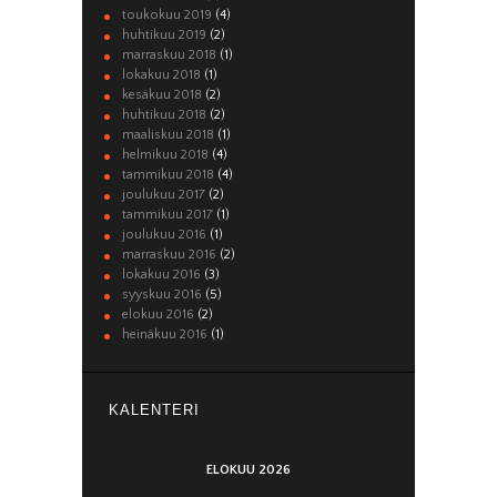
toukokuu 2019
(4)
huhtikuu 2019
(2)
marraskuu 2018
(1)
lokakuu 2018
(1)
kesäkuu 2018
(2)
huhtikuu 2018
(2)
maaliskuu 2018
(1)
helmikuu 2018
(4)
tammikuu 2018
(4)
joulukuu 2017
(2)
tammikuu 2017
(1)
joulukuu 2016
(1)
marraskuu 2016
(2)
lokakuu 2016
(3)
syyskuu 2016
(5)
elokuu 2016
(2)
heinäkuu 2016
(1)
KALENTERI
ELOKUU 2026