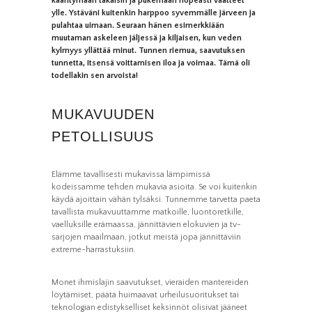
kääntymään takaisin ja pukemaan nopeasti vaatteet
ylle. Ystäväni kuitenkin harppoo syvemmälle järveen ja
pulahtaa uimaan. Seuraan hänen esimerkkiään
muutaman askeleen jäljessä ja kiljaisen, kun veden
kylmyys yllättää minut. Tunnen riemua, saavutuksen
tunnetta, itsensä voittamisen iloa ja voimaa. Tämä oli
todellakin sen arvoista!
MUKAVUUDEN
PETOLLISUUS
Elämme tavallisesti mukavissa lämpimissä
kodeissamme tehden mukavia asioita. Se voi kuitenkin
käydä ajoittain vähän tylsäksi. Tunnemme tarvetta paeta
tavallista mukavuuttamme matkoille, luontoretkille,
vaelluksille erämaassa, jännittävien elokuvien ja tv-
sarjojen maailmaan, jotkut meistä jopa jännittäviin
extreme-harrastuksiin.
Monet ihmislajin saavutukset, vieraiden mantereiden
löytämiset, päätä huimaavat urheilusuoritukset tai
teknologian edistykselliset keksinnöt olisivat jääneet