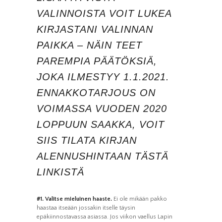
VALINNOISTA VOIT LUKEA
KIRJASTANI VALINNAN
PAIKKA – NÄIN TEET
PAREMPIA PÄÄTÖKSIÄ,
JOKA ILMESTYY 1.1.2021.
ENNAKKOTARJOUS ON
VOIMASSA VUODEN 2020
Välttämättömät
Nämä evästeet
LOPPUUN SAAKKA, VOIT
eivät ole
valinnaisia. Niitä
SIIS TILATA KIRJAN
tarvitaan, jotta
sivusto voi toimia.
ALENNUSHINTAAN
TÄSTÄ
LINKISTÄ
Tilastot
Voidaksemme
parantaa
sivuston
#1. Valitse mieluinen haaste.
Ei ole mikään pakko
toiminnallisuutta
haastaa itseään jossakin itselle täysin
ja rakennetta
sen perusteella
epäkiinnostavassa asiassa. Jos viikon vaellus Lapin
kuinka sitä