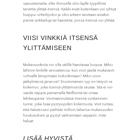
saavuttamatta, ellei ihmisellä olisi lajille tyypillistä
tarvetta ylittää itsensä. Kaikki eivät kuitenkaan voi ryhtyä
huippu-urheilijoiksi ja siksi arkeen tarvitaan ainakin
pieniä seikkailuja tai haasteita, joissa itsensä voi ylittää.
VIISI VINKKIÄ ITSENSÄ
YLITTÄMISEEN
Mukavuudesta voi olla välillä haastavaa luopua. Miksi
lähtisin lenkille vesisateessa, kun voin jäädä mukavasti
sohvalle lämpimään loikoilemaan? Miksi uisin
jääkylmässä järvessä? Ensimmäinen syy on tietysti se
kokemus, joka itsensä ylittämisestä seuraa. Sitä ei voi
saada nappia painamalla Netflixistä tai ostaa
lähikaupasta. Voimaannuttava itsensä voittamisen
tunne, joka lisää pystyvyyden kokemusta. Voit tuntea,
että halutessasi päihität milloin tahansa mukavuuden
houkutuksen ja pystyt valitsemaan vapaasti, mitä
haluat.
LISÄÄ HYVISTÄ