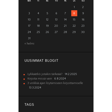
MA
TI
KE
TO
PE
LA
SU
1
2
3
4
5
6
7
8
9
10
11
12
13
14
15
16
17
18
19
20
21
22
23
24
25
26
27
28
29
30
31
« helmi
UUSIMMAT BLOGIT
Lykkäätkö jotakin tärkeää?
14.2.2025
Kirjoita missä vain
6.8.2024
3 vinkkiä ajan löytämiseen kirjoittamiselle
13.3.2024
TAGS