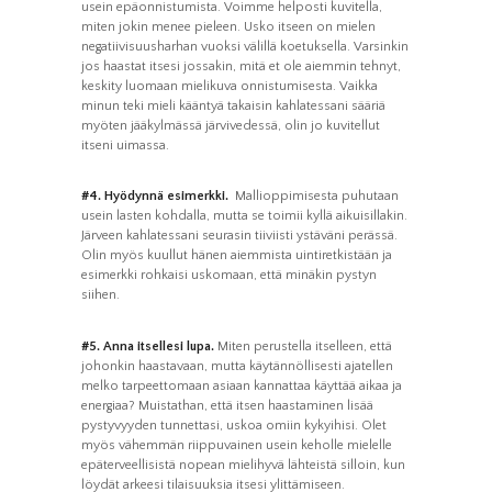
usein epäonnistumista. Voimme helposti kuvitella,
miten jokin menee pieleen. Usko itseen on mielen
negatiivisuusharhan vuoksi välillä koetuksella. Varsinkin
jos haastat itsesi jossakin, mitä et ole aiemmin tehnyt,
keskity luomaan mielikuva onnistumisesta. Vaikka
minun teki mieli kääntyä takaisin kahlatessani sääriä
myöten jääkylmässä järvivedessä, olin jo kuvitellut
itseni uimassa.
#4. Hyödynnä esimerkki.
Mallioppimisesta puhutaan
usein lasten kohdalla, mutta se toimii kyllä aikuisillakin.
Järveen kahlatessani seurasin tiiviisti ystäväni perässä.
Olin myös kuullut hänen aiemmista uintiretkistään ja
esimerkki rohkaisi uskomaan, että minäkin pystyn
siihen.
#5. Anna itsellesi lupa.
Miten perustella itselleen, että
johonkin haastavaan, mutta käytännöllisesti ajatellen
melko tarpeettomaan asiaan kannattaa käyttää aikaa ja
energiaa? Muistathan, että itsen haastaminen lisää
pystyvyyden tunnettasi, uskoa omiin kykyihisi. Olet
myös vähemmän riippuvainen usein keholle mielelle
epäterveellisistä nopean mielihyvä lähteistä silloin, kun
löydät arkeesi tilaisuuksia itsesi ylittämiseen.