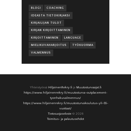
BLOGI
COACHING
IDEASTA TIETOKIRJAKSI
KIRJAILIJAN TULOT
KIRJAN KIRJOITTAMINEN
KIRJOITTAMINEN
LANGUAGE
MIELIKUVAHARJOITUS
TYÖKUORMA
VALMENNUS
Yhteistyössä
HiljainenRekry.fi
ja
Muutosturvaajat.fi
https://www.hiljainenrekry.fi/muutosturva-outplacement-
tyonhakuvalmennus/
https://www.hiljainenrekry.fi/muutosturvakoulutus-yli-55-
vuotiaat/
Tietosuojaseloste
© 2026
Toimitus- ja palautusehdot