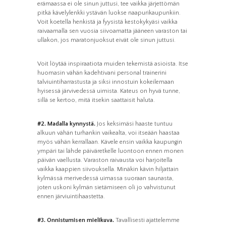
erämaassa ei ole sinun juttusi, tee vaikka järjettömän
käytetään.
pitkä kävelylenkki ystävän luokse naapurikaupunkiin.
Voit koetella henkistä ja fyysistä kestokykyäsi vaikka
raivaamalla sen vuosia siivoamatta jääneen varaston tai
Kokemus
ullakon, jos maratonjuoksut eivät ole sinun juttusi.
Jotta sivustomme
toimisi
mahdollisimman
hyvin vierailusi
Voit löytää inspiraatiota muiden tekemistä asioista. Itse
aikana. Jos et salli
huomasin vähän kadehtivani personal trainerini
näitä evästeitä, osa
talviuintiharrastusta ja siksi innostuin kokeilemaan
toiminnallisuudesta
ei tule olemaan
hyisessä järvivedessä uimista. Kateus on hyvä tunne,
käytettävissäsi
sillä se kertoo, mitä itsekin saattaisit haluta.
sivustolla.
#2. Madalla kynnystä.
Jos keksimäsi haaste tuntuu
alkuun vähän turhankin vaikealta, voi itseään haastaa
Markkinointi
Jos jaat huomiosi
myös vähän kerrallaan. Kävele ensin vaikka kaupungin
ja toimesi
ympäri tai lähde päiväretkelle luontoon ennen monen
sivustollamme, on
päivän vaellusta. Varaston raivausta voi harjoitella
todennäköisempää
että näet sinulle
vaikka kaappien siivouksella. Minäkin kävin hiljattain
räätälöityjä
kylmässä merivedessä uimassa suoraan saunasta,
sisältöjä ja
tarjouksia.
joten uskoni kylmän sietämiseen oli jo vahvistunut
ennen järviuintihaastetta.
#3. Onnistumisen mielikuva.
Tavallisesti ajattelemme