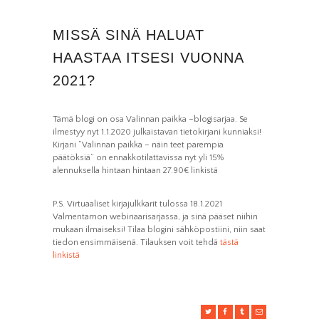
MISSÄ SINÄ HALUAT
HAASTAA ITSESI VUONNA
2021?
Tämä blogi on osa Valinnan paikka –blogisarjaa. Se
ilmestyy nyt 1.1.2020 julkaistavan tietokirjani kunniaksi!
Kirjani ”Valinnan paikka – näin teet parempia
päätöksiä” on ennakkotilattavissa nyt yli 15%
alennuksella hintaan hintaan 27.90€ linkistä
P.S. Virtuaaliset kirjajulkkarit tulossa 18.1.2021
Valmentamon webinaarisarjassa, ja sinä pääset niihin
mukaan ilmaiseksi! Tilaa blogini sähköpostiini, niin saat
tiedon ensimmäisenä. Tilauksen voit tehdä
tästä
linkistä