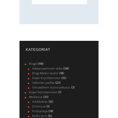
KATEGORIAT
Blogit
(118)
Aikaansaamisen taika
(58)
Blogi Mielen taidot
(18)
Kirjan kirjoittaminen
(15)
Valinnan paikka
(23)
Virtuaalinen vuorovaikutus
(3)
Kirjan kirjoittaminen
(1)
Mediassa
(33)
Artikkeleita
(12)
Driimissä
(1)
Podcasteja
(14)
Radio ja tv
(6)