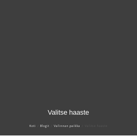
×
Valitse haaste
Koti
Blogit
Valinnan paikka
Valitse haaste