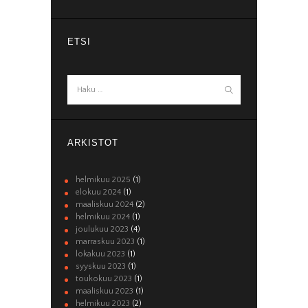
ETSI
Haku:
ARKISTOT
helmikuu 2025
(1)
elokuu 2024
(1)
maaliskuu 2024
(2)
helmikuu 2024
(1)
joulukuu 2023
(4)
marraskuu 2023
(1)
lokakuu 2023
(1)
syyskuu 2023
(1)
toukokuu 2023
(1)
maaliskuu 2023
(1)
helmikuu 2023
(2)