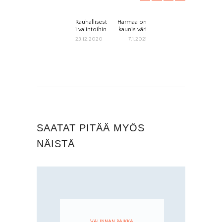
Rauhallisest
Harmaa on
Previous
Next
ARTIKKELIEN
i valintoihin
kaunis väri
post:
post:
23.12.2020
7.1.2021
SELAUS
SAATAT PITÄÄ MYÖS
NÄISTÄ
VALINNAN PAIKKA