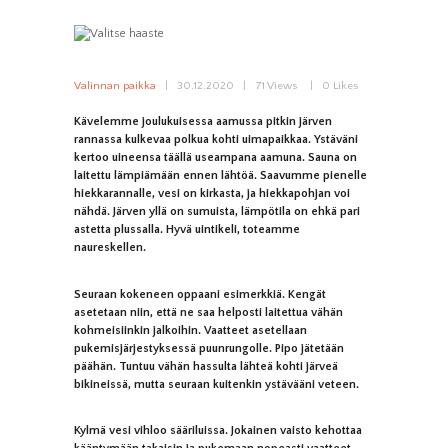
Valinnan paikka
30.12.2020
71
Views
0
Likes
Kävelemme joulukuisessa aamussa pitkin järven
rannassa kulkevaa polkua kohti uimapaikkaa. Ystäväni
kertoo uineensa täällä useampana aamuna. Sauna on
laitettu lämpiämään ennen lähtöä. Saavumme pienelle
hiekkarannalle, vesi on kirkasta, ja hiekkapohjan voi
nähdä. Järven yllä on sumuista, lämpötila on ehkä pari
astetta plussalla. Hyvä uintikeli, toteamme
naureskellen.
Seuraan kokeneen oppaani esimerkkiä. Kengät
asetetaan niin, että ne saa helposti laitettua vähän
kohmeisiinkin jalkoihin. Vaatteet asetellaan
pukemisjärjestyksessä puunrungolle. Pipo jätetään
päähän. Tuntuu vähän hassulta lähteä kohti järveä
bikineissä, mutta seuraan kuitenkin ystävääni veteen.
Kylmä vesi vihloo sääriluissa. Jokainen vaisto kehottaa